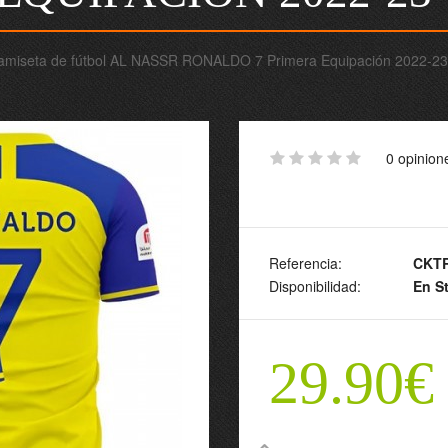
amiseta de fútbol AL NASSR RONALDO 7 Primera Equipación 2022-23
0 opinion
Referencia:
CKTR
Disponibilidad:
En S
29.90€