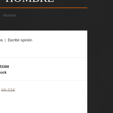
 - Hombre
es
|
Escribir opinión
3388
tock
69.55€