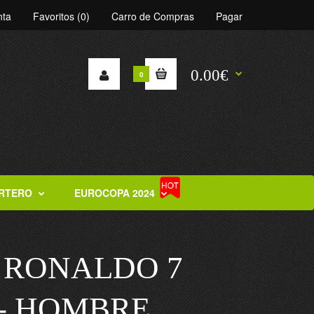
nta
Favoritos (0)
Carro de Compras
Pagar
0.00€
0
RTERO
EUROCOPA 2024
 RONALDO 7
 - HOMBRE