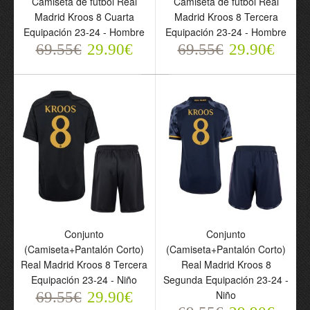
Camiseta de fútbol Real
Camiseta de fútbol Real
Madrid Kroos 8 Cuarta
Madrid Kroos 8 Tercera
Madrid Kroos 8 Cuarta
Madrid Kroos 8 Tercera
Equipación 23-24 -
Equipación 23-24 -
Equipación 23-24 - Hombre
Equipación 23-24 - Hombre
Hombre
Hombre
69.55€
29.90€
69.55€
29.90€
69.55€
69.55€
29.90€
29.90€
Conjunto
Conjunto
(Camiseta+Pantalón Corto)
(Camiseta+Pantalón Corto)
Real Madrid Kroos 8 Tercera
Real Madrid Kroos 8
Conjunto
Conjunto
Equipación 23-24 - Niño
Segunda Equipación 23-24 -
(Camiseta+Pantalón
(Camiseta+Pantalón
Niño
69.55€
29.90€
Corto) Real Madrid Kroos
Corto) Real Madrid Kroos