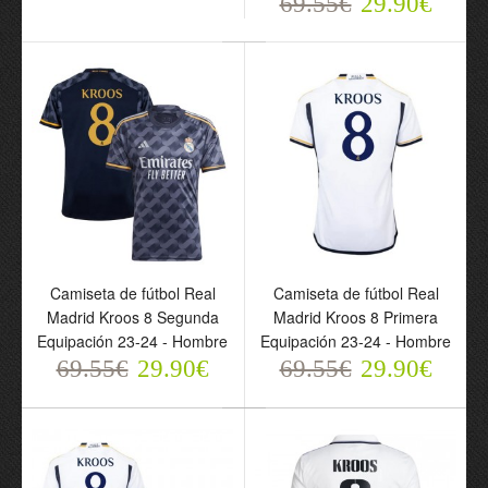
69.55€
29.90€
8 Tercera Equipación 23-
8 Segunda Equipación
24 - Niño
23-24 - Niño
69.55€
69.55€
29.90€
29.90€
Camiseta de fútbol Real
Camiseta de fútbol Real
Madrid Kroos 8 Segunda
Madrid Kroos 8 Primera
Equipación 23-24 - Hombre
Equipación 23-24 - Hombre
Camiseta de fútbol Real
Camiseta de fútbol Real
69.55€
29.90€
69.55€
29.90€
Madrid Kroos 8 Segunda
Madrid Kroos 8 Primera
Equipación 23-24 -
Equipación 23-24 -
Hombre
Hombre
69.55€
69.55€
29.90€
29.90€