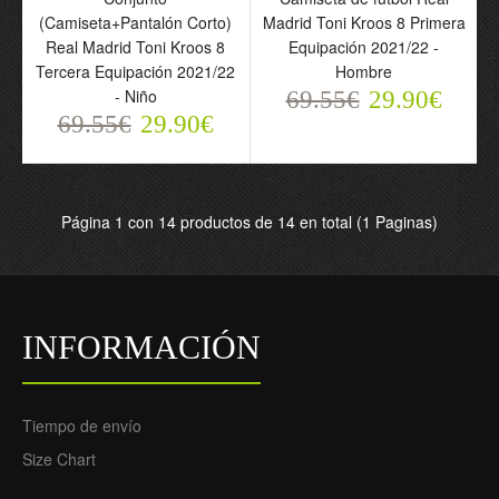
(Camiseta+Pantalón Corto)
Madrid Toni Kroos 8 Primera
Real Madrid Toni Kroos 8
Equipación 2021/22 -
Tercera Equipación 2021/22
Hombre
- Niño
69.55€
29.90€
69.55€
29.90€
Camiseta de fútbol Real
Madrid Toni Kroos 8
Tercera Equipación
2021/22 - Hombre
Página 1 con 14 productos de 14 en total (1 Paginas)
69.55€
29.90€
INFORMACIÓN
Tiempo de envío
Size Chart