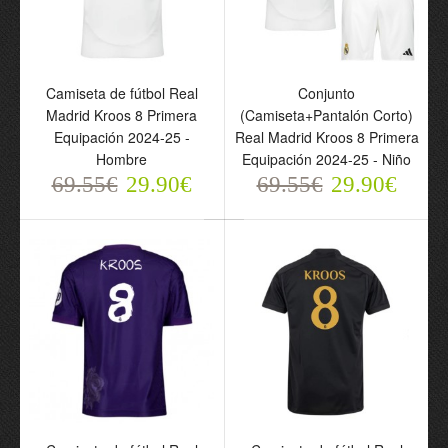
Camiseta de fútbol Real
Conjunto
Camiseta de fútbol Real
Conjunto
Madrid Kroos 8 Primera
(Camiseta+Pantalón
Madrid Kroos 8 Primera
(Camiseta+Pantalón Corto)
Equipación 2024-25 -
Corto) Real Madrid Kroos
Equipación 2024-25 -
Real Madrid Kroos 8 Primera
Hombre
8 Primera Equipación
Hombre
Equipación 2024-25 - Niño
69.55€
2024-25 - Niño
29.90€
69.55€
29.90€
69.55€
69.55€
29.90€
29.90€
Camiseta de fútbol Real
Camiseta de fútbol Real