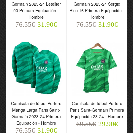
29.90€
76.55€
Germain 2023-24 Letellier
Germain 2023-24 Sergio
31.90€
90 Primera Equipación -
Rico 16 Primera Equipación -
Hombre
Hombre
76.55€
31.90€
76.55€
31.90€
Camiseta de fútbol
Portero Manga Larga
Paris Saint-Germain
Segunda Equipación 23-
24 - Hombre
Camiseta de fútbol Portero
Camiseta de fútbol Portero
76.55€
31.90€
Manga Larga Paris Saint-
Paris Saint-Germain Primera
Germain 2023-24 Primera
Equipación 23-24 - Hombre
Equipación - Hombre
69.55€
29.90€
76.55€
31.90€