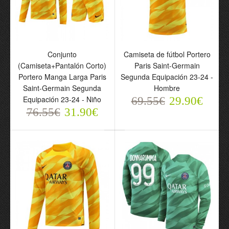
(Camiseta+Pantalón
Corto) Portero Paris
Saint-Germain Segunda
Equipación 23-24 - Niño
69.55€
29.90€
Conjunto
Camiseta de fútbol Portero
(Camiseta+Pantalón Corto)
Paris Saint-Germain
Portero Manga Larga Paris
Segunda Equipación 23-24 -
Saint-Germain Segunda
Hombre
Equipación 23-24 - Niño
69.55€
29.90€
76.55€
31.90€
Conjunto
(Camiseta+Pantalón
Corto) Portero Paris
Saint-Germain Primera
Equipación 23-24 - Niño