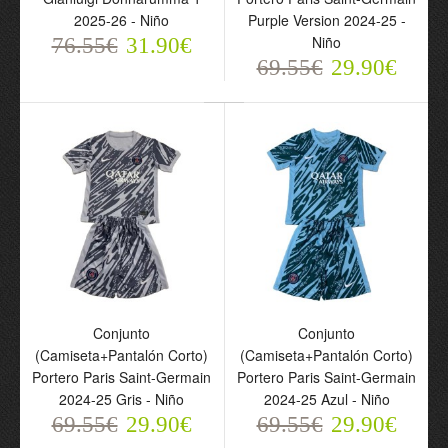
2025-26 - Niño
Purple Version 2024-25 -
Niño
76.55€
31.90€
69.55€
29.90€
Conjunto Portero Manga
Conjunto
Larga Paris Saint-
(Camiseta+Pantalón
Germain Gianluigi
Corto) Portero Paris
Donnarumma 1 2025-26
Saint-Germain Purple
- Niño
Version 2024-25 - Niño
76.55€
69.55€
31.90€
29.90€
Conjunto
Conjunto
(Camiseta+Pantalón Corto)
(Camiseta+Pantalón Corto)
Portero Paris Saint-Germain
Portero Paris Saint-Germain
2024-25 Gris - Niño
2024-25 Azul - Niño
69.55€
29.90€
69.55€
29.90€