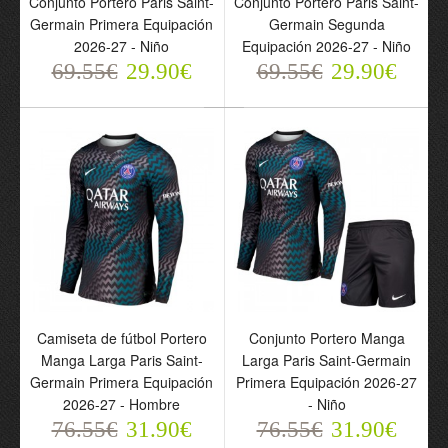
Conjunto Portero Paris Saint-
Conjunto Portero Paris Saint-
Saint-Germain Primera
Saint-Germain Segunda
Germain Primera Equipación
Germain Segunda
Equipación 2026-27 -
Equipación 2026-27 -
2026-27 - Niño
Equipación 2026-27 - Niño
Niño
Niño
69.55€
29.90€
69.55€
29.90€
69.55€
69.55€
29.90€
29.90€
Camiseta de fútbol Portero
Conjunto Portero Manga
Manga Larga Paris Saint-
Larga Paris Saint-Germain
Germain Primera Equipación
Primera Equipación 2026-27
Camiseta de fútbol
Conjunto Portero Manga
2026-27 - Hombre
- Niño
Portero Manga Larga
Larga Paris Saint-
76.55€
31.90€
76.55€
31.90€
Paris Saint-Germain
Germain Primera