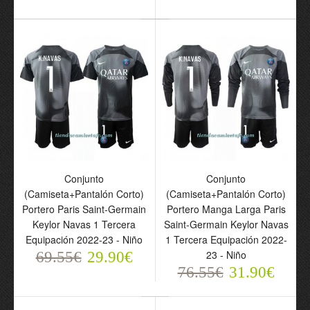
Camiseta de fútbol
Portero Manga Larga
Paris Saint-Germain
2023-24 Donnarumma 99
Primera Equipación -
Conjunto
Conjunto
(Camiseta+Pantalón Corto)
Hombre
(Camiseta+Pantalón Corto)
Portero Paris Saint-Germain
76.55€
Portero Manga Larga Paris
31.90€
Keylor Navas 1 Tercera
Saint-Germain Keylor Navas
Equipación 2022-23 - Niño
1 Tercera Equipación 2022-
23 - Niño
69.55€
29.90€
76.55€
31.90€