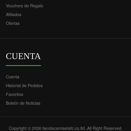
Vouchers de Regalo
Afiliados
Conjunto
Conjunto
Ofertas
(Camiseta+Pantalón
(Camiseta+Pantalón
Corto) Portero Manga
Corto) Portero Paris
Larga Paris Saint-
Saint-Germain Segunda
Germain Primera
Equipación 2022-23 -
Equipación 2022-23 -
Niño
CUENTA
Niño
69.55€
29.90€
76.55€
31.90€
Cuenta
Historial de Pedidos
Favoritos
Boletín de Noticias
Copyright © 2026 tiendacamisetafc.co.ltd ,All Right Reserved.