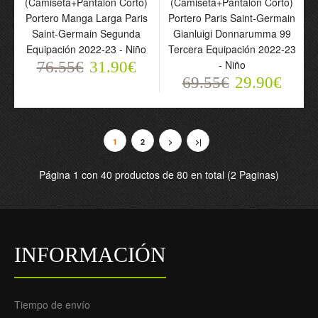
(Camiseta+Pantalón Corto)
(Camiseta+Pantalón Corto)
Portero Manga Larga Paris
Portero Paris Saint-Germain
Saint-Germain Segunda
Gianluigi Donnarumma 99
Equipación 2022-23 - Niño
Tercera Equipación 2022-23
Conjunto
Conjunto
- Niño
76.55€
31.90€
(Camiseta+Pantalón
(Camiseta+Pantalón
69.55€
29.90€
Corto) Portero Paris
Corto) Portero Manga
Saint-Germain Keylor
Larga Paris Saint-
Navas 1 Segunda
Germain Keylor Navas 1
Equipación 2022-23 -
Segunda Equipación
1
2
>
>|
Niño
2022-23 - Niño
69.55€
76.55€
Página 1 con 40 productos de 80 en total (2 Paginas)
29.90€
31.90€
INFORMACIÓN
Tiempo de envío