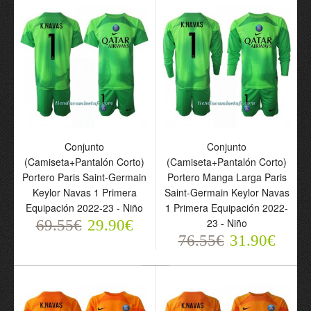
Camiseta de fútbol
Camiseta de fútbol
Portero Manga Larga
Portero Manga Larga
Conjunto
Conjunto
Paris Saint-Germain
Paris Saint-Germain
(Camiseta+Pantalón Corto)
(Camiseta+Pantalón Corto)
2023-24 Letellier 90
2023-24 Sergio Rico 16
Portero Paris Saint-Germain
Portero Manga Larga Paris
Primera Equipación -
Primera Equipación -
Keylor Navas 1 Primera
Saint-Germain Keylor Navas
Hombre
Hombre
Equipación 2022-23 - Niño
1 Primera Equipación 2022-
76.55€
76.55€
31.90€
31.90€
23 - Niño
69.55€
29.90€
76.55€
31.90€