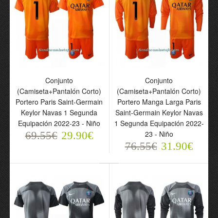
Camiseta de fútbol
Camiseta de fútbol
Portero Manga Larga
Portero Paris Saint-
Paris Saint-Germain
Germain Primera
Conjunto
Conjunto
2023-24 Primera
Equipación 23-24 -
(Camiseta+Pantalón Corto)
(Camiseta+Pantalón Corto)
Equipación - Hombre
Hombre
Portero Paris Saint-Germain
Portero Manga Larga Paris
76.55€
69.55€
Keylor Navas 1 Segunda
Saint-Germain Keylor Navas
31.90€
29.90€
Equipación 2022-23 - Niño
1 Segunda Equipación 2022-
23 - Niño
69.55€
29.90€
76.55€
31.90€