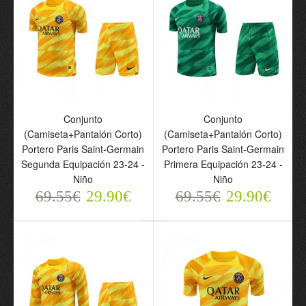
Conjunto
Camiseta de fútbol
(Camiseta+Pantalón
Portero Manga Larga
Corto) Portero Paris
Paris Saint-Germain
Saint-Germain Primera
Primera Equipación
Equipación 2024-25 -
2024-25 - Hombre
Niño
76.55€
Conjunto
Conjunto
31.90€
69.55€
(Camiseta+Pantalón Corto)
(Camiseta+Pantalón Corto)
29.90€
Portero Paris Saint-Germain
Portero Paris Saint-Germain
Segunda Equipación 23-24 -
Primera Equipación 23-24 -
Niño
Niño
69.55€
29.90€
69.55€
29.90€
Conjunto