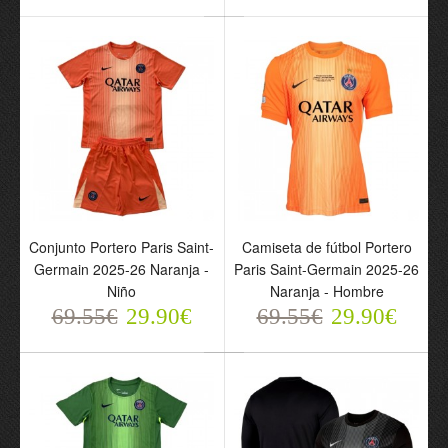
Primera Equipación
Equipación 2026-27 -
2026-27 - Hombre
Niño
76.55€
76.55€
31.90€
31.90€
Conjunto Portero Paris Saint-
Camiseta de fútbol Portero
Germain 2025-26 Naranja -
Paris Saint-Germain 2025-26
Niño
Naranja - Hombre
69.55€
29.90€
69.55€
29.90€
Conjunto Portero Paris
Camiseta de fútbol
Saint-Germain 2025-26
Portero Paris Saint-
Naranja - Niño
Germain 2025-26
69.55€
Naranja - Hombre
29.90€
69.55€
29.90€