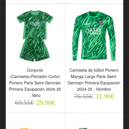
Conjunto
Conjunto
(Camiseta+Pantalón
(Camiseta+Pantalón
Corto) Portero Paris
Corto) Portero Paris
Saint-Germain 2024-25
Saint-Germain 2024-25
Gris - Niño
Azul - Niño
69.55€
69.55€
29.90€
29.90€
Conjunto
Camiseta de fútbol Portero
(Camiseta+Pantalón Corto)
Manga Larga Paris Saint-
Portero Paris Saint-Germain
Germain Primera Equipación
Primera Equipación 2024-25
2024-25 - Hombre
- Niño
76.55€
31.90€
69.55€
29.90€