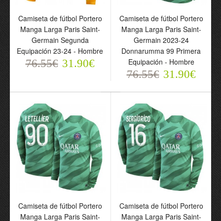
69.55€
29.90€
Camiseta de fútbol Portero
Camiseta de fútbol Portero
Manga Larga Paris Saint-
Manga Larga Paris Saint-
Germain Segunda
Germain 2023-24
Equipación 23-24 - Hombre
Donnarumma 99 Primera
Equipación - Hombre
76.55€
31.90€
76.55€
31.90€
Conjunto
Camiseta de fútbol
(Camiseta+Pantalón
Portero Paris Saint-
Corto) Portero Manga
Germain Segunda
Larga Paris Saint-
Equipación 23-24 -
Germain Segunda
Hombre
Camiseta de fútbol Portero
Camiseta de fútbol Portero
Equipación 23-24 - Niño
69.55€
Manga Larga Paris Saint-
Manga Larga Paris Saint-