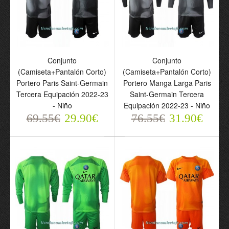
Conjunto
Conjunto
(Camiseta+Pantalón
(Camiseta+Pantalón
Conjunto
Conjunto
Corto) Portero Paris
Corto) Portero Manga
(Camiseta+Pantalón Corto)
(Camiseta+Pantalón Corto)
Saint-Germain Keylor
Larga Paris Saint-
Portero Paris Saint-Germain
Portero Manga Larga Paris
Navas 1 Tercera
Germain Keylor Navas 1
Tercera Equipación 2022-23
Saint-Germain Tercera
Equipación 2022-23 -
Tercera Equipación 2022-
- Niño
Equipación 2022-23 - Niño
Niño
23 - Niño
69.55€
29.90€
76.55€
31.90€
69.55€
76.55€
29.90€
31.90€