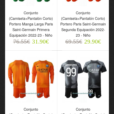
Conjunto
Conjunto
Conjunto
Conjunto
(Camiseta+Pantalón Corto)
(Camiseta+Pantalón Corto)
(Camiseta+Pantalón
(Camiseta+Pantalón
Portero Manga Larga Paris
Portero Paris Saint-Germain
Corto) Portero Paris
Corto) Portero Manga
Saint-Germain Primera
Segunda Equipación 2022-
Saint-Germain Keylor
Larga Paris Saint-
Equipación 2022-23 - Niño
23 - Niño
Navas 1 Primera
Germain Keylor Navas 1
76.55€
31.90€
69.55€
29.90€
Equipación 2022-23 -
Primera Equipación
Niño
2022-23 - Niño
69.55€
76.55€
29.90€
31.90€
Conjunto
Conjunto