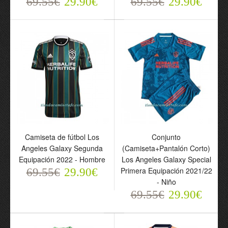
69.55€
29.90€
69.55€
29.90€
69.55€
69.55€
29.90€
29.90€
Camiseta de fútbol Los
Conjunto
Camiseta de fútbol Los
Conjunto
Angeles Galaxy Segunda
(Camiseta+Pantalón Corto)
Angeles Galaxy Segunda
(Camiseta+Pantalón
Equipación 2022 - Hombre
Los Angeles Galaxy Special
Equipación 2022 -
Corto) Los Angeles
Primera Equipación 2021/22
69.55€
29.90€
Hombre
Galaxy Special Primera
- Niño
69.55€
Equipación 2021/22 -
29.90€
69.55€
29.90€
Niño
69.55€
29.90€