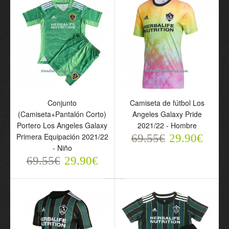
Conjunto
Camiseta de fútbol Los
(Camiseta+Pantalón Corto)
Angeles Galaxy Pride
Portero Los Angeles Galaxy
2021/22 - Hombre
Primera Equipación 2021/22
69.55€
29.90€
Conjunto
Camiseta de fútbol Los
- Niño
(Camiseta+Pantalón
Angeles Galaxy Pride
69.55€
29.90€
Corto) Portero Los
2021/22 - Hombre
Angeles Galaxy Primera
69.55€
29.90€
Equipación 2021/22 -
Niño
69.55€
29.90€