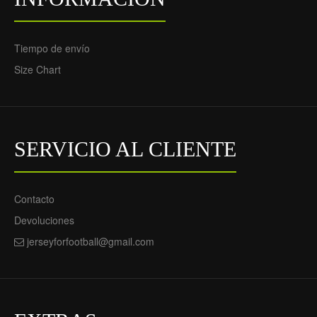
Conjunto
Tiempo de envío
(Camiseta+Pantalón
Size Chart
Corto) Los Angeles
Galaxy Segunda
Equipación 2021/22 -
Niño
69.55€
29.90€
SERVICIO AL CLIENTE
Contacto
Devoluciones
jerseyforfootball@gmail.com