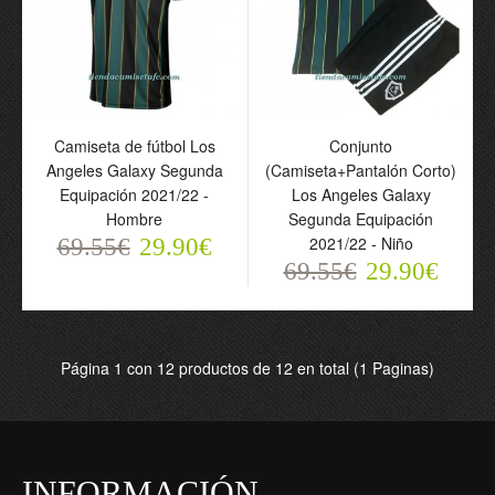
Camiseta de fútbol Los
Conjunto
Angeles Galaxy Segunda
(Camiseta+Pantalón Corto)
Camiseta de fútbol Los
Equipación 2021/22 -
Los Angeles Galaxy
Angeles Galaxy Segunda
Hombre
Segunda Equipación
Equipación 2021/22 -
2021/22 - Niño
69.55€
29.90€
Hombre
69.55€
69.55€
29.90€
29.90€
Página 1 con 12 productos de 12 en total (1 Paginas)
INFORMACIÓN