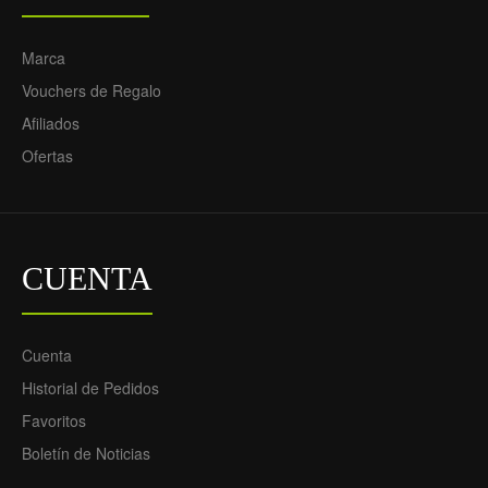
Marca
Vouchers de Regalo
Afiliados
Ofertas
Camiseta de fútbol
Conjunto Gremio FBPA
CUENTA
Gremio FBPA Segunda
Segunda Equipación
Equipación 2025-26 -
2025-26 - Niño
Hombre
69.55€
29.90€
Cuenta
69.55€
29.90€
Historial de Pedidos
Favoritos
Boletín de Noticias