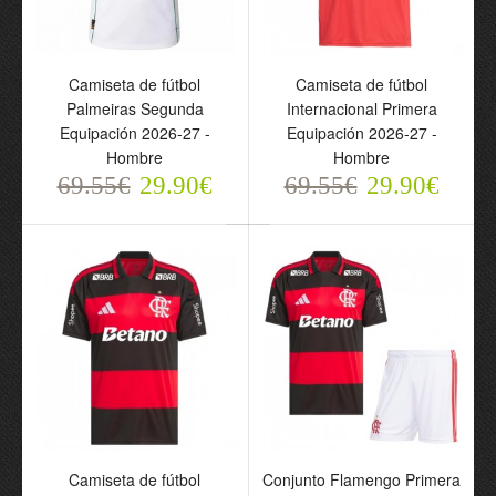
Camiseta de fútbol
Camiseta de fútbol
Camiseta de fútbol
Camiseta de fútbol
Palmeiras Segunda
Internacional Primera
Corinthians Primera
Corinthians Segunda
Equipación 2026-27 -
Equipación 2026-27 -
Equipación 2026-27 -
Equipación 2026-27 -
Hombre
Hombre
Hombre
Hombre
69.55€
29.90€
69.55€
29.90€
69.55€
69.55€
29.90€
29.90€
Camiseta de fútbol
Conjunto Flamengo Primera
Camiseta de fútbol São
Camiseta de fútbol