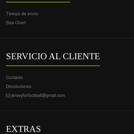
Special Edition 2025-26 -
Hombre
Tiempo de envío
69.55€
29.90€
Size Chart
SERVICIO AL CLIENTE
Contacto
Devoluciones
Camiseta de fútbol
jerseyforfootball@gmail.com
Santos FC Special Edition
2025-26 - Hombre
69.55€
29.90€
EXTRAS