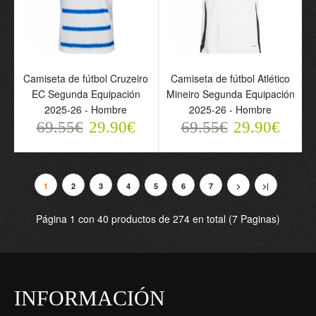
Camiseta de fútbol
Camiseta de fútbol
Portero Palmeiras
Palmeiras KidSuper
Camiseta de fútbol Cruzeiro
Camiseta de fútbol Atlético
KidSuper 2025-26 -
2025-26 - Hombre
EC Segunda Equipación
Mineiro Segunda Equipación
Hombre
69.55€
2025-26 - Hombre
2025-26 - Hombre
29.90€
69.55€
69.55€
29.90€
69.55€
29.90€
29.90€
1
2
3
4
5
6
7
>
>|
Página 1 con 40 productos de 274 en total (7 Paginas)
Camiseta de fútbol
INFORMACIÓN
Santos FC Neymar JR 10