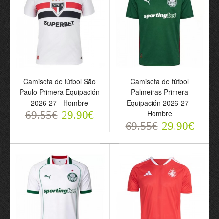
Camiseta de fútbol
Internacional Segunda
Camiseta de fútbol São
Camiseta de fútbol
Equipación 2026-27 -
Paulo Primera Equipación
Palmeiras Primera
Hombre
2026-27 - Hombre
Equipación 2026-27 -
69.55€
29.90€
Hombre
69.55€
29.90€
69.55€
29.90€