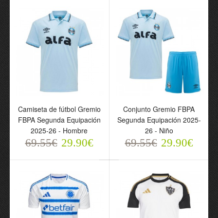
Camiseta de fútbol
Camiseta de fútbol
Flamengo Tercera
Atlético Mineiro Tercera
Equipación 2025-26 -
Equipación 2025-26 -
Hombre
Hombre
69.55€
69.55€
29.90€
29.90€
Camiseta de fútbol Gremio
Conjunto Gremio FBPA
FBPA Segunda Equipación
Segunda Equipación 2025-
2025-26 - Hombre
26 - Niño
69.55€
29.90€
69.55€
29.90€