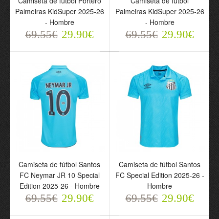
Camiseta de fútbol Portero
Camiseta de fútbol
Palmeiras KidSuper 2025-26
Palmeiras KidSuper 2025-26
- Hombre
- Hombre
69.55€
29.90€
69.55€
29.90€
Camiseta de fútbol São
Conjunto São Paulo
Paulo Tercera Equipación
Primera Equipación
2025-26 - Hombre
2025-26 - Niño
69.55€
69.55€
29.90€
29.90€
Camiseta de fútbol Santos
Camiseta de fútbol Santos
FC Neymar JR 10 Special
FC Special Edition 2025-26 -
Edition 2025-26 - Hombre
Hombre
69.55€
29.90€
69.55€
29.90€