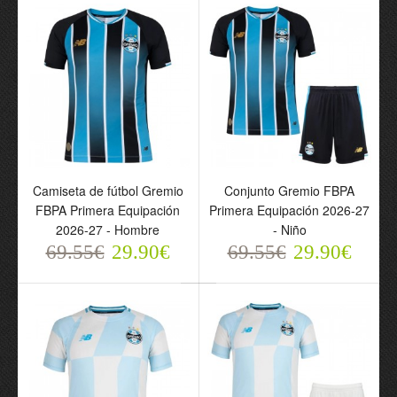
Camiseta de fútbol
Conjunto Gremio FBPA
Camiseta de fútbol Gremio
Conjunto Gremio FBPA
Gremio FBPA Primera
Primera Equipación
FBPA Primera Equipación
Primera Equipación 2026-27
Equipación 2026-27 -
2026-27 - Niño
2026-27 - Hombre
- Niño
Hombre
69.55€
29.90€
69.55€
69.55€
29.90€
69.55€
29.90€
29.90€