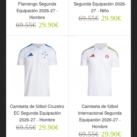
Flamengo Segunda
Segunda Equipación 2026-
2026-27 - Niño
Equipación 2026-27 -
27 - Niño
69.55€
29.90€
Hombre
69.55€
29.90€
69.55€
29.90€
Camiseta de fútbol Cruzeiro
Camiseta de fútbol
Camiseta de fútbol
Conjunto Flamengo
EC Segunda Equipación
Internacional Segunda
Flamengo Segunda
Segunda Equipación
2026-27 - Hombre
Equipación 2026-27 -
Equipación 2026-27 -
2026-27 - Niño
Hombre
69.55€
29.90€
Hombre
69.55€
29.90€
69.55€
29.90€