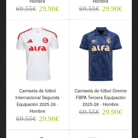
Hombre
Hombre
69.55€
29.90€
69.55€
29.90€
Camiseta de fútbol
Camiseta de fútbol
Santos FC Dragon 2025-
Santos FC Dragon 2025-
26 Rosa - Hombre
26 Azul - Hombre
69.55€
69.55€
29.90€
29.90€
Camiseta de fútbol
Camiseta de fútbol Gremio
Internacional Segunda
FBPA Tercera Equipación
Equipación 2025-26 -
2025-26 - Hombre
Hombre
69.55€
29.90€
69.55€
29.90€
Camiseta de fútbol
Conjunto Palmeiras