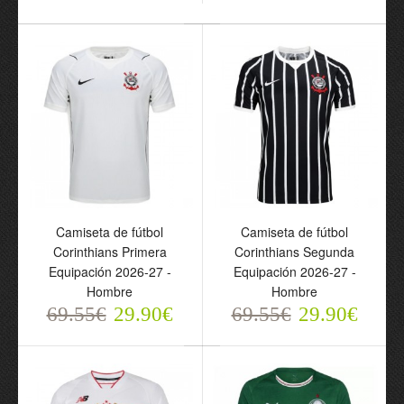
69.55€
29.90€
Camiseta de fútbol
Cruzeiro EC Segunda
Camiseta de fútbol
Camiseta de fútbol
Equipación 2026-27 -
Corinthians Primera
Corinthians Segunda
Hombre
Equipación 2026-27 -
Equipación 2026-27 -
69.55€
Hombre
Hombre
29.90€
69.55€
29.90€
69.55€
29.90€