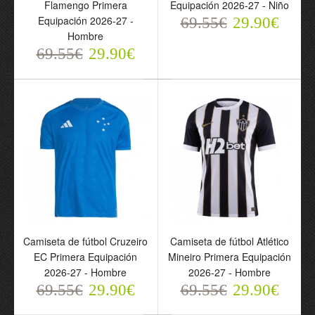
Flamengo Primera
Equipación 2026-27 - Niño
Paulo Primera Equipación
Palmeiras Primera
Equipación 2026-27 -
69.55€
29.90€
2026-27 - Hombre
Equipación 2026-27 -
Hombre
69.55€
Hombre
29.90€
69.55€
29.90€
69.55€
29.90€
Camiseta de fútbol Cruzeiro
Camiseta de fútbol Atlético
EC Primera Equipación
Mineiro Primera Equipación
2026-27 - Hombre
2026-27 - Hombre
Camiseta de fútbol
Camiseta de fútbol
69.55€
29.90€
69.55€
29.90€
Palmeiras Segunda
Internacional Primera
Equipación 2026-27 -
Equipación 2026-27 -