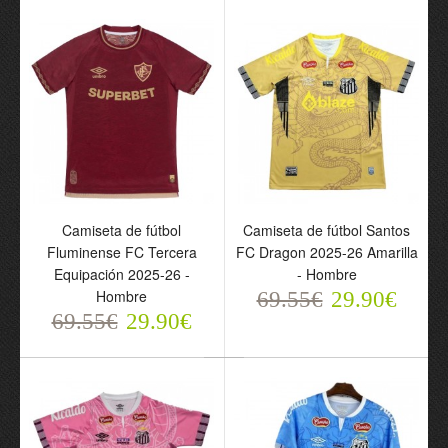
Hombre
Hombre
69.55€
69.55€
29.90€
29.90€
Camiseta de fútbol
Camiseta de fútbol Santos
Fluminense FC Tercera
FC Dragon 2025-26 Amarilla
Equipación 2025-26 -
- Hombre
Camiseta de fútbol
Conjunto Flamengo
Hombre
69.55€
29.90€
Flamengo Primera
Primera Equipación
69.55€
29.90€
Equipación 2026-27 -
2026-27 - Niño
Hombre
69.55€
29.90€
69.55€
29.90€