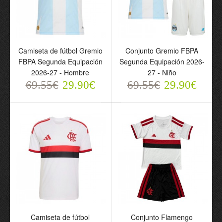
Camiseta de fútbol
Gremio FBPA Segunda
Camiseta de fútbol Gremio
Conjunto Gremio FBPA
Equipación 2026-27 -
FBPA Segunda Equipación
Segunda Equipación 2026-
Hombre
2026-27 - Hombre
27 - Niño
69.55€
69.55€
29.90€
69.55€
29.90€
29.90€
Conjunto Gremio FBPA
Camiseta de fútbol
Conjunto Flamengo
Segunda Equipación