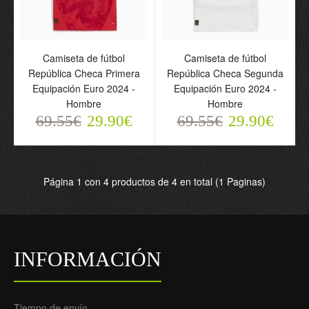
Camiseta de fútbol
Camiseta de fútbol
República Checa Primera
República Checa
Camiseta de fútbol
Camiseta de fútbol
Equipación Euro 2024 -
Segunda Equipación
República Checa Primera
República Checa Segunda
Hombre
Euro 2024 - Hombre
Equipación Euro 2024 -
Equipación Euro 2024 -
69.55€
69.55€
Hombre
Hombre
29.90€
29.90€
69.55€
29.90€
69.55€
29.90€
Página 1 con 4 productos de 4 en total (1 Paginas)
INFORMACIÓN
Tiempo de envío