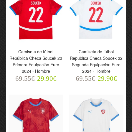
Camiseta de fútbol
Camiseta de fútbol
Camiseta de fútbol
Camiseta de fútbol
República Checa Soucek
República Checa Soucek
República Checa Soucek 22
República Checa Soucek 22
22 Primera Equipación
22 Segunda Equipación
Primera Equipación Euro
Segunda Equipación Euro
Euro 2024 - Hombre
Euro 2024 - Hombre
2024 - Hombre
2024 - Hombre
69.55€
69.55€
29.90€
29.90€
69.55€
29.90€
69.55€
29.90€