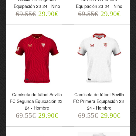
Segunda Equipación 23-
Equipación 23-24 - Niño
Equipación 23-24 - Niño
24 - Hombre
69.55€
29.90€
69.55€
29.90€
69.55€
29.90€
Camiseta de fútbol Sevilla
Camiseta de fútbol Sevilla
Camiseta de fútbol Sevilla
FC Segunda Equipación 23-
FC Primera Equipación 23-
FC Sergio Ramos 4
24 - Hombre
24 - Hombre
Primera Equipación 23-
69.55€
29.90€
69.55€
29.90€
24 - Hombre
69.55€
29.90€