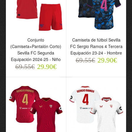
Camiseta de fútbol Sevilla
Conjunto
Camiseta de fútbol Sevilla
FC Segunda Equipación
(Camiseta+Pantalón Corto)
FC Sergio Ramos 4 Tercera
2024-25 - Hombre
Sevilla FC Segunda
Equipación 23-24 - Hombre
69.55€
Equipación 2024-25 - Niño
69.55€
29.90€
29.90€
69.55€
29.90€