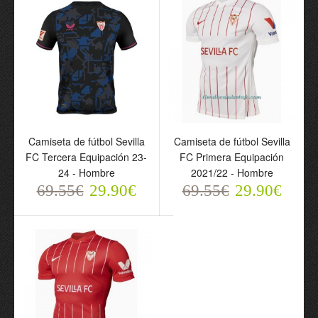
Camiseta de fútbol Sevilla
Camiseta de fútbol Sevilla
FC Tercera Equipación 23-
FC Primera Equipación
24 - Hombre
2021/22 - Hombre
69.55€
29.90€
69.55€
29.90€
Conjunto
Conjunto
(Camiseta+Pantalón
(Camiseta+Pantalón
Corto) Sevilla FC
Corto) Sevilla FC Primera
Segunda Equipación 23-
Equipación 23-24 - Niño
24 - Niño
69.55€
29.90€
69.55€
29.90€