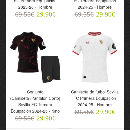
FC Primera Equipación
FC Tercera Equipación
69.55€
69.55€
2025-26 - Hombre
2024-25 - Hombre
29.90€
29.90€
69.55€
29.90€
69.55€
29.90€
Conjunto
Camiseta de fútbol Sevilla
Conjunto
Camiseta de fútbol Sevilla
(Camiseta+Pantalón Corto)
FC Primera Equipación
(Camiseta+Pantalón
FC Primera Equipación
Sevilla FC Tercera
2024-25 - Hombre
Corto) Sevilla FC Tercera
2024-25 - Hombre
Equipación 2024-25 - Niño
69.55€
29.90€
Equipación 2024-25 -
69.55€
69.55€
29.90€
29.90€
Niño