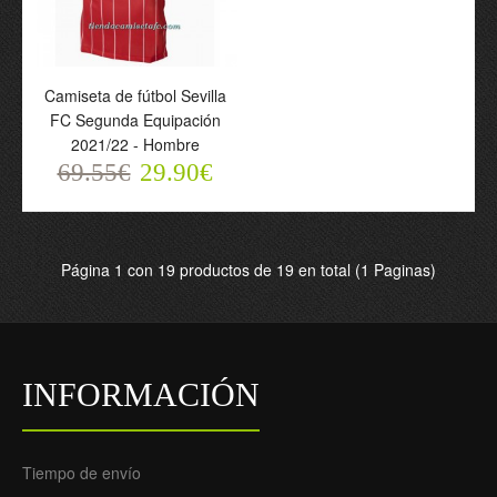
Camiseta de fútbol Sevilla
FC Segunda Equipación
2021/22 - Hombre
69.55€
29.90€
Camiseta de fútbol Sevilla
FC Segunda Equipación
23-24 - Hombre
69.55€
Página 1 con 19 productos de 19 en total (1 Paginas)
29.90€
INFORMACIÓN
Tiempo de envío