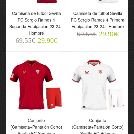
Camiseta de fútbol Sevilla
Camiseta de fútbol Sevilla
FC Sergio Ramos 4
FC Sergio Ramos 4 Primera
Conjunto
Camiseta de fútbol Sevilla
Segunda Equipación 23-24 -
Equipación 23-24 - Hombre
(Camiseta+Pantalón
FC Sergio Ramos 4
Hombre
Corto) Sevilla FC
Tercera Equipación 23-24
69.55€
29.90€
69.55€
Segunda Equipación
29.90€
- Hombre
2024-25 - Niño
69.55€
29.90€
69.55€
29.90€
Conjunto
Conjunto
Camiseta de fútbol Sevilla
(Camiseta+Pantalón Corto)
(Camiseta+Pantalón Corto)
FC Sergio Ramos 4
Sevilla FC Segunda
Sevilla FC Primera