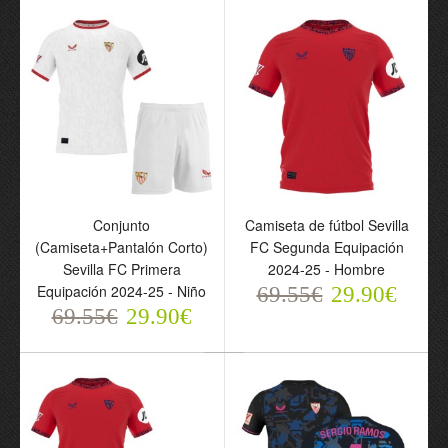
69.55€
29.90€
Conjunto
Conjunto
Camiseta de fútbol Sevilla
(Camiseta+Pantalón
(Camiseta+Pantalón Corto)
FC Segunda Equipación
Corto) Sevilla FC Primera
Sevilla FC Primera
2024-25 - Hombre
Equipación 2024-25 -
Equipación 2024-25 - Niño
69.55€
29.90€
Niño
69.55€
29.90€
69.55€
29.90€