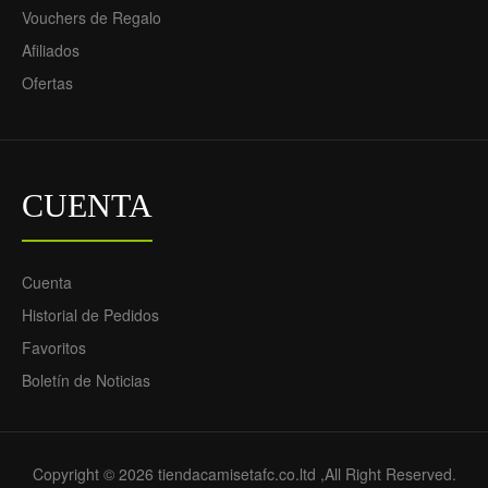
FC Tercera Equipación
FC Primera Equipación
Vouchers de Regalo
23-24 - Hombre
2021/22 - Hombre
Afiliados
69.55€
69.55€
29.90€
29.90€
Ofertas
CUENTA
Cuenta
Historial de Pedidos
Camiseta de fútbol Sevilla
Favoritos
FC Segunda Equipación
Boletín de Noticias
2021/22 - Hombre
69.55€
29.90€
Copyright © 2026 tiendacamisetafc.co.ltd ,All Right Reserved.