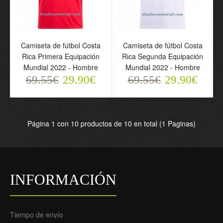
Camiseta de fútbol Costa
Camiseta de fútbol Costa
Rica Primera Equipación
Rica Segunda Equipación
Mundial 2022 - Hombre
Mundial 2022 - Hombre
Camiseta de fútbol Costa
Camiseta de fútbol Costa
69.55€
29.90€
69.55€
29.90€
Rica Primera Equipación
Rica Segunda Equipación
Mundial 2022 - Hombre
Mundial 2022 - Hombre
69.55€
69.55€
29.90€
29.90€
Página 1 con 10 productos de 10 en total (1 Paginas)
INFORMACIÓN
Tiempo de envío