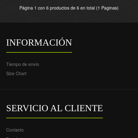
69.55€
69.55€
Página 1 con 6 productos de 6 en total (1 Paginas)
29.90€
29.90€
INFORMACIÓN
Tiempo de envío
Size Chart
SERVICIO AL CLIENTE
Contacto