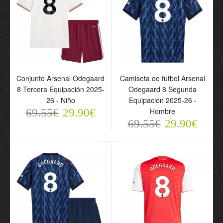
Conjunto Arsenal Odegaard
Camiseta de fútbol Arsenal
8 Tercera Equipación 2025-
Odegaard 8 Segunda
26 - Niño
Equipación 2025-26 -
Hombre
69.55€
29.90€
Conjunto Arsenal
Camiseta de fútbol
69.55€
29.90€
Odegaard 8 Tercera
Arsenal Odegaard 8
Equipación 2025-26 -
Segunda Equipación
Niño
2025-26 - Hombre
69.55€
69.55€
29.90€
29.90€