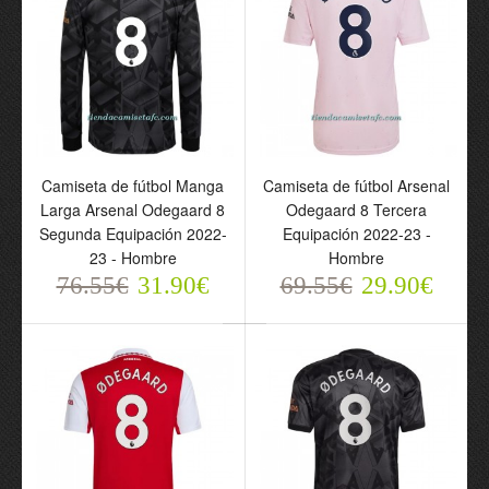
Camiseta de fútbol
Conjunto
Arsenal Odegaard 8
(Camiseta+Pantalón
Segunda Equipación 23-
Corto) Arsenal 2023-24
24 - Hombre
Odegaard 8 Primera
69.55€
Equipación - Niño
Camiseta de fútbol Manga
Camiseta de fútbol Arsenal
29.90€
69.55€
Larga Arsenal Odegaard 8
Odegaard 8 Tercera
29.90€
Segunda Equipación 2022-
Equipación 2022-23 -
23 - Hombre
Hombre
76.55€
31.90€
69.55€
29.90€
Camiseta de fútbol
Camiseta de fútbol