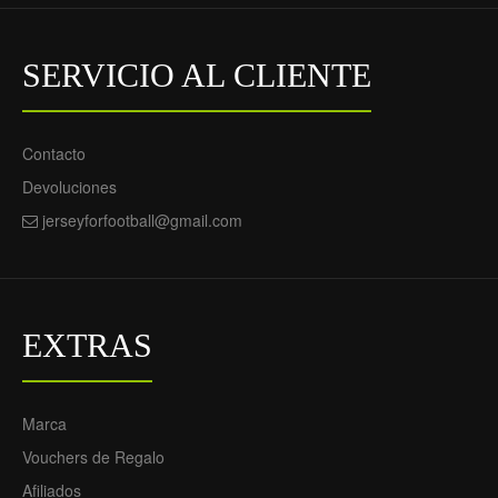
SERVICIO AL CLIENTE
Contacto
Devoluciones
jerseyforfootball@gmail.com
Camiseta de fútbol
Arsenal Odegaard 8
Segunda Equipación
2022-23 - Hombre
69.55€
29.90€
EXTRAS
Marca
Vouchers de Regalo
Afiliados