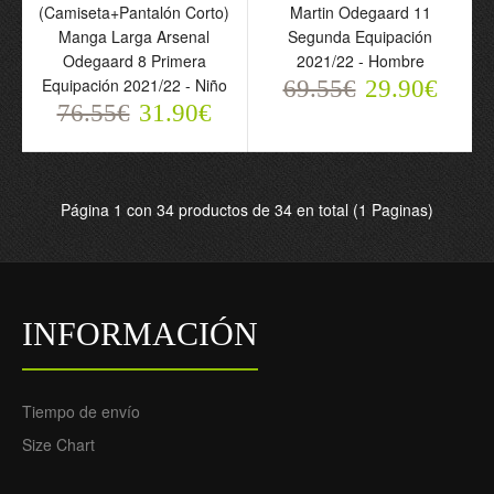
(Camiseta+Pantalón Corto)
Martin Odegaard 11
Equipación 2022-23 -
23 - Hombre
Manga Larga Arsenal
Segunda Equipación
Hombre
69.55€
29.90€
Odegaard 8 Primera
2021/22 - Hombre
76.55€
31.90€
Equipación 2021/22 - Niño
69.55€
29.90€
76.55€
31.90€
Página 1 con 34 productos de 34 en total (1 Paginas)
INFORMACIÓN
Camiseta de fútbol
Arsenal Odegaard 8
Primera Equipación
2022-23 - Hombre
Tiempo de envío
69.55€
29.90€
Size Chart