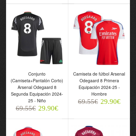
(Camiseta+Pantalón
Arsenal Odegaard 8
Corto) Arsenal Odegaard
Segunda Equipación
8 Tercera Equipación
2024-25 - Hombre
2024-25 - Niño
69.55€
29.90€
69.55€
29.90€
Conjunto
Camiseta de fútbol Arsenal
(Camiseta+Pantalón Corto)
Odegaard 8 Primera
Arsenal Odegaard 8
Equipación 2024-25 -
Segunda Equipación 2024-
Hombre
25 - Niño
69.55€
29.90€
69.55€
29.90€
Conjunto
Camiseta de fútbol
(Camiseta+Pantalón
Arsenal Odegaard 8