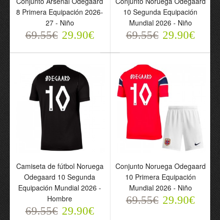
Conjunto Arsenal Odegaard
Conjunto Noruega Odegaard
Equipación 2026-27 -
Equipación Mundial 2026
8 Primera Equipación 2026-
10 Segunda Equipación
Niño
- Niño
27 - Niño
Mundial 2026 - Niño
69.55€
69.55€
69.55€
29.90€
29.90€
69.55€
29.90€
29.90€
Camiseta de fútbol Noruega
Conjunto Noruega Odegaard
Odegaard 10 Segunda
10 Primera Equipación
Camiseta de fútbol
Conjunto Noruega
Equipación Mundial 2026 -
Mundial 2026 - Niño
Noruega Odegaard 10
Odegaard 10 Primera
Hombre
69.55€
29.90€
Segunda Equipación
Equipación Mundial 2026
69.55€
29.90€
Mundial 2026 - Hombre
- Niño