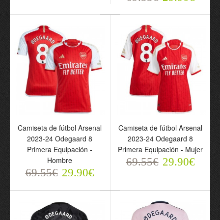
Conjunto
Conjunto
(Camiseta+Pantalón
(Camiseta+Pantalón
Corto) Arsenal Odegaard
Corto) Arsenal Odegaard
8 Tercera Equipación 23-
8 Segunda Equipación
24 - Niño
23-24 - Niño
69.55€
69.55€
29.90€
29.90€
Camiseta de fútbol Arsenal
Camiseta de fútbol Arsenal
2023-24 Odegaard 8
2023-24 Odegaard 8
Primera Equipación -
Primera Equipación - Mujer
Hombre
69.55€
29.90€
69.55€
29.90€