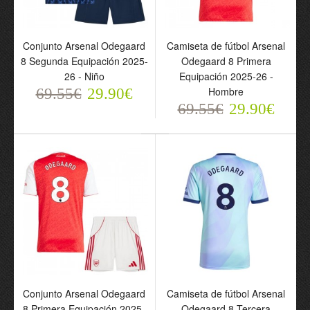
Conjunto Arsenal Odegaard
Camiseta de fútbol Arsenal
8 Segunda Equipación 2025-
Odegaard 8 Primera
26 - Niño
Equipación 2025-26 -
Hombre
69.55€
Conjunto Arsenal
29.90€
Camiseta de fútbol
Odegaard 8 Segunda
69.55€
Arsenal Odegaard 8
29.90€
Equipación 2025-26 -
Primera Equipación
Niño
2025-26 - Hombre
69.55€
69.55€
29.90€
29.90€
Conjunto Arsenal Odegaard
Camiseta de fútbol Arsenal
8 Primera Equipación 2025-
Odegaard 8 Tercera