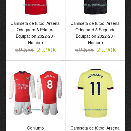
Arsenal 2023-24
Arsenal 2023-24
Odegaard 8 Primera
Odegaard 8 Primera
Equipación - Hombre
Equipación - Mujer
Camiseta de fútbol Arsenal
Camiseta de fútbol Arsenal
69.55€
69.55€
29.90€
29.90€
Odegaard 8 Primera
Odegaard 8 Segunda
Equipación 2022-23 -
Equipación 2022-23 -
Hombre
Hombre
69.55€
29.90€
69.55€
29.90€
Camiseta de fútbol
Camiseta de fútbol
Manga Larga Arsenal
Arsenal Odegaard 8
Conjunto
Camiseta de fútbol Arsenal
Odegaard 8 Segunda
Tercera Equipación 2022-