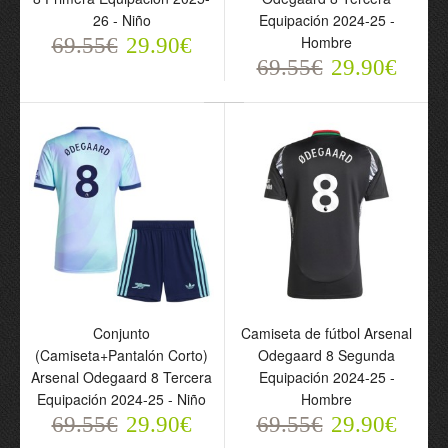
26 - Niño
Equipación 2024-25 -
Hombre
69.55€
29.90€
69.55€
29.90€
Conjunto Arsenal
Camiseta de fútbol
Odegaard 8 Primera
Arsenal Odegaard 8
Equipación 2025-26 -
Tercera Equipación 2024-
Niño
25 - Hombre
69.55€
69.55€
29.90€
29.90€
Conjunto
Camiseta de fútbol Arsenal
(Camiseta+Pantalón Corto)
Odegaard 8 Segunda
Arsenal Odegaard 8 Tercera
Equipación 2024-25 -
Equipación 2024-25 - Niño
Hombre
69.55€
29.90€
69.55€
29.90€
Conjunto
Camiseta de fútbol