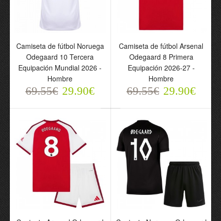
Camiseta de fútbol
Camiseta de fútbol
Camiseta de fútbol Noruega
Camiseta de fútbol Arsenal
Noruega Odegaard 10
Arsenal Odegaard 8
Odegaard 10 Tercera
Odegaard 8 Primera
Tercera Equipación
Primera Equipación
Equipación Mundial 2026 -
Equipación 2026-27 -
Mundial 2026 - Hombre
2026-27 - Hombre
Hombre
Hombre
69.55€
69.55€
29.90€
29.90€
69.55€
29.90€
69.55€
29.90€
Conjunto Arsenal
Conjunto Noruega
Odegaard 8 Primera
Odegaard 10 Segunda