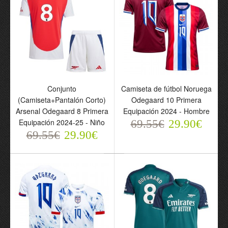
Corto) Arsenal Odegaard
Primera Equipación
8 Segunda Equipación
2024-25 - Hombre
2024-25 - Niño
69.55€
29.90€
69.55€
29.90€
Conjunto
Camiseta de fútbol Noruega
(Camiseta+Pantalón Corto)
Odegaard 10 Primera
Arsenal Odegaard 8 Primera
Equipación 2024 - Hombre
Equipación 2024-25 - Niño
69.55€
29.90€
69.55€
29.90€
Conjunto
(Camiseta+Pantalón
Corto) Arsenal Odegaard
8 Primera Equipación
2024-25 - Niño
69.55€
29.90€