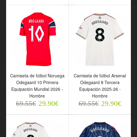
69.55€
69.55€
29.90€
29.90€
Camiseta de fútbol Noruega
Camiseta de fútbol Arsenal
Odegaard 10 Primera
Odegaard 8 Tercera
Camiseta de fútbol
Camiseta de fútbol
Equipación Mundial 2026 -
Equipación 2025-26 -
Noruega Odegaard 10
Arsenal Odegaard 8
Hombre
Hombre
Primera Equipación
Tercera Equipación 2025-
69.55€
29.90€
69.55€
29.90€
Mundial 2026 - Hombre
26 - Hombre
69.55€
69.55€
29.90€
29.90€