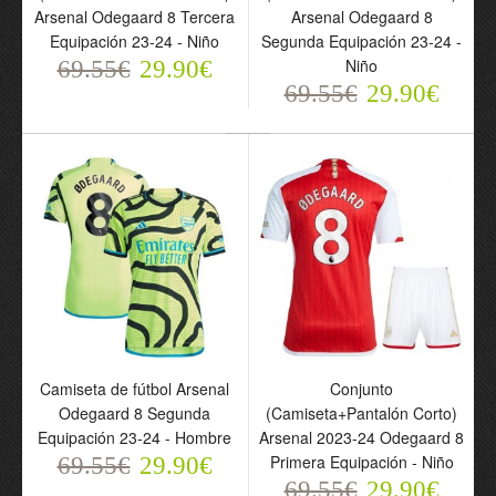
Arsenal Odegaard 8 Tercera
Arsenal Odegaard 8
Equipación 23-24 - Niño
Segunda Equipación 23-24 -
Niño
69.55€
29.90€
69.55€
29.90€
Camiseta de fútbol
Camiseta de fútbol
Noruega Odegaard 10
Arsenal Odegaard 8
Segunda Equipación
Tercera Equipación 23-24
2024 - Hombre
- Hombre
69.55€
69.55€
29.90€
29.90€
Camiseta de fútbol Arsenal
Conjunto
Odegaard 8 Segunda
(Camiseta+Pantalón Corto)
Equipación 23-24 - Hombre
Arsenal 2023-24 Odegaard 8
Primera Equipación - Niño
69.55€
29.90€
69.55€
29.90€