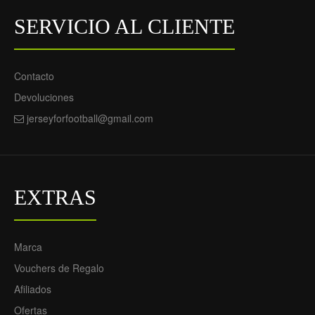
- Hombre
SERVICIO AL CLIENTE
69.55€
29.90€
Contacto
Devoluciones
jerseyforfootball@gmail.com
EXTRAS
Conjunto
(Camiseta+Pantalón
Corto) FC Barcelona
Marca
Frenkie de Jong 21
Vouchers de Regalo
Segunda Equipación
2022-23 - Niño
Afiliados
69.55€
29.90€
Ofertas