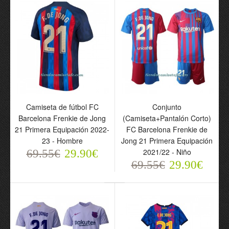
Conjunto
(Camiseta+Pantalón
Corto) FC Barcelona
Frenkie de Jong 21
Segunda Equipación 23-
24 - Niño
69.55€
29.90€
Camiseta de fútbol FC
Conjunto
Barcelona Frenkie de Jong
(Camiseta+Pantalón Corto)
21 Primera Equipación 2022-
FC Barcelona Frenkie de
23 - Hombre
Jong 21 Primera Equipación
2021/22 - Niño
69.55€
29.90€
69.55€
29.90€