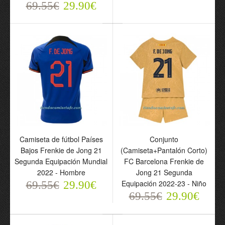
69.55€
29.90€
Conjunto
(Camiseta+Pantalón
Corto) FC Barcelona
Frenkie de Jong 21
Tercera Equipación 23-24
- Niño
69.55€
29.90€
Camiseta de fútbol Países
Conjunto
Bajos Frenkie de Jong 21
(Camiseta+Pantalón Corto)
Segunda Equipación Mundial
FC Barcelona Frenkie de
2022 - Hombre
Jong 21 Segunda
Equipación 2022-23 - Niño
69.55€
29.90€
69.55€
29.90€