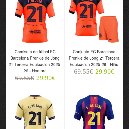
Camiseta de fútbol FC
Conjunto FC Barcelona
Barcelona Frenkie de Jong
Frenkie de Jong 21 Tercera
Camiseta de fútbol FC
Conjunto FC Barcelona
21 Tercera Equipación 2025-
Equipación 2025-26 - Niño
Barcelona Frenkie de
Frenkie de Jong 21
26 - Hombre
69.55€
29.90€
Jong 21 Cuarta
Cuarta Equipación 2025-
69.55€
29.90€
Equipación 2025-26 -
26 - Niño
Hombre
69.55€
29.90€
69.55€
29.90€