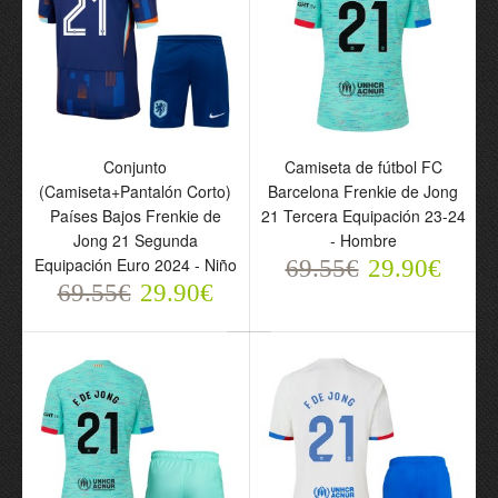
Hombre
Hombre
69.55€
69.55€
29.90€
29.90€
Conjunto
Camiseta de fútbol FC
(Camiseta+Pantalón Corto)
Barcelona Frenkie de Jong
Países Bajos Frenkie de
21 Tercera Equipación 23-24
Jong 21 Segunda
- Hombre
Equipación Euro 2024 - Niño
69.55€
29.90€
69.55€
29.90€
Conjunto
Camiseta de fútbol
(Camiseta+Pantalón
Países Bajos Frenkie de
Corto) FC Barcelona
Jong 21 Primera
Frenkie de Jong 21
Equipación Euro 2024 -
Primera Equipación
Hombre