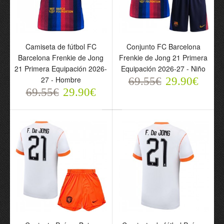
Camiseta de fútbol FC
Conjunto FC Barcelona
Camiseta de fútbol FC
Conjunto FC Barcelona
Barcelona Frenkie de
Frenkie de Jong 21
Barcelona Frenkie de Jong
Frenkie de Jong 21 Primera
Jong 21 Primera
Primera Equipación
21 Primera Equipación 2026-
Equipación 2026-27 - Niño
Equipación 2026-27 -
2026-27 - Niño
27 - Hombre
Hombre
69.55€
69.55€
29.90€
29.90€
69.55€
69.55€
29.90€
29.90€
Conjunto Países Bajos
Frenkie de Jong 21