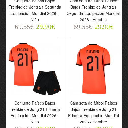
Conjunto Países Bajos
Camiseta de fútbol Países
Segunda Equipación
Frenkie de Jong 21 Segunda
Bajos Frenkie de Jong 21
Mundial 2026 - Niño
Equipación Mundial 2026 -
Segunda Equipación Mundial
69.55€
Niño
2026 - Hombre
29.90€
69.55€
29.90€
69.55€
29.90€
Camiseta de fútbol
Países Bajos Frenkie de
Conjunto Países Bajos
Camiseta de fútbol Países
Jong 21 Segunda
Frenkie de Jong 21 Primera
Bajos Frenkie de Jong 21
Equipación Mundial 2026
Equipación Mundial 2026 -
Primera Equipación Mundial
- Hombre
Niño
2026 - Hombre
69.55€
29.90€