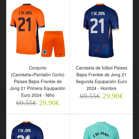
Frenkie de Jong 21
Barcelona Frenkie de
Primera Equipación
Jong 21 Tercera
2025-26 - Niño
Equipación 2024-25 -
69.55€
Hombre
29.90€
69.55€
29.90€
Conjunto
Camiseta de fútbol Países
(Camiseta+Pantalón Corto)
Bajos Frenkie de Jong 21
Países Bajos Frenkie de
Segunda Equipación Euro
Jong 21 Primera Equipación
2024 - Hombre
Euro 2024 - Niño
69.55€
29.90€
69.55€
29.90€
Camiseta de fútbol FC
Camiseta de fútbol FC
Barcelona Frenkie de
Barcelona Frenkie de
Jong 21 Segunda
Jong 21 Primera
Equipación 2024-25 -
Equipación 2024-25 -