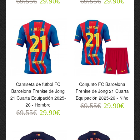
69.55€
29.90€
69.55€
29.90€
Camiseta de fútbol FC
Conjunto FC Barcelona
Barcelona Frenkie de Jong
Frenkie de Jong 21 Cuarta
Conjunto Países Bajos
Camiseta de fútbol
21 Cuarta Equipación 2025-
Equipación 2025-26 - Niño
Frenkie de Jong 21
Países Bajos Frenkie de
26 - Hombre
69.55€
29.90€
Primera Equipación
Jong 21 Primera
69.55€
29.90€
Mundial 2026 - Niño
Equipación Mundial 2026
69.55€
- Hombre
29.90€
69.55€
29.90€