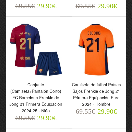
69.55€
29.90€
69.55€
29.90€
Camiseta de fútbol FC
Barcelona Frenkie de
Jong 21 Primera
Equipación 2025-26 -
Hombre
69.55€
29.90€
Conjunto
Camiseta de fútbol Países
(Camiseta+Pantalón Corto)
Bajos Frenkie de Jong 21
FC Barcelona Frenkie de
Primera Equipación Euro
Jong 21 Primera Equipación
2024 - Hombre
2024-25 - Niño
69.55€
29.90€
69.55€
29.90€
Conjunto FC Barcelona
Camiseta de fútbol FC