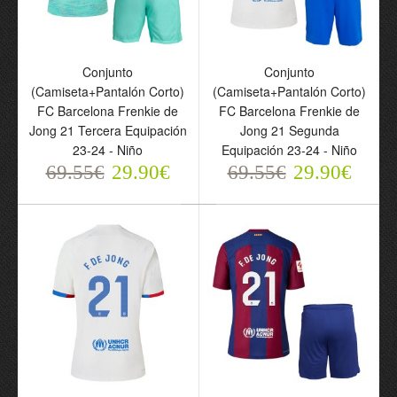
2024-25 - Niño
69.55€
29.90€
69.55€
29.90€
Conjunto
Conjunto
(Camiseta+Pantalón Corto)
(Camiseta+Pantalón Corto)
FC Barcelona Frenkie de
FC Barcelona Frenkie de
Jong 21 Tercera Equipación
Jong 21 Segunda
23-24 - Niño
Equipación 23-24 - Niño
69.55€
29.90€
69.55€
29.90€
Conjunto
(Camiseta+Pantalón
Corto) Países Bajos
Frenkie de Jong 21
Primera Equipación Euro
2024 - Niño
69.55€
29.90€