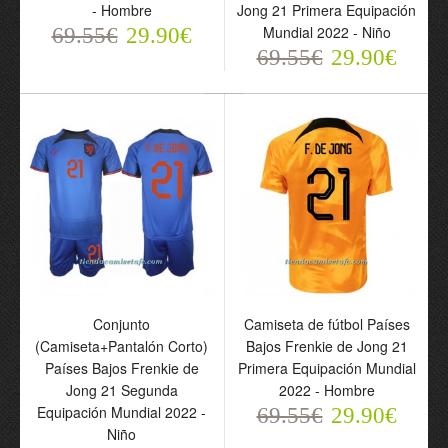
- Hombre
Jong 21 Primera Equipación
Mundial 2022 - Niño
69.55€
29.90€
69.55€
29.90€
Conjunto
Camiseta de fútbol FC
(Camiseta+Pantalón
Barcelona Frenkie de
Corto) Países Bajos
Jong 21 Tercera
Frenkie de Jong 21
Equipación 23-24 -
Segunda Equipación
Hombre
Euro 2024 - Niño
69.55€
29.90€
69.55€
Conjunto
Camiseta de fútbol Países
29.90€
(Camiseta+Pantalón Corto)
Bajos Frenkie de Jong 21
Países Bajos Frenkie de
Primera Equipación Mundial
Jong 21 Segunda
2022 - Hombre
Equipación Mundial 2022 -
69.55€
29.90€
Niño