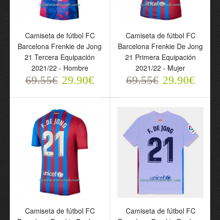
Camiseta de fútbol FC
Conjunto
Barcelona Frenkie de
(Camiseta+Pantalón
Jong 21 Primera
Corto) Países Bajos
Equipación 23-24 -
Frenkie de Jong 21
Camiseta de fútbol FC
Camiseta de fútbol FC
Hombre
Primera Equipación
Barcelona Frenkie de Jong
Barcelona Frenkie De Jong
69.55€
Mundial 2022 - Niño
21 Tercera Equipación
21 Primera Equipación
29.90€
69.55€
2021/22 - Hombre
2021/22 - Mujer
29.90€
69.55€
29.90€
69.55€
29.90€
Camiseta de fútbol FC
Camiseta de fútbol FC