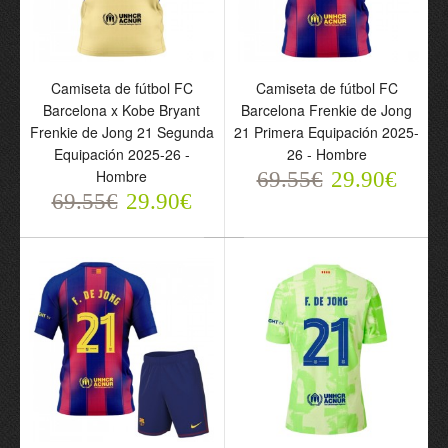
Camiseta de fútbol FC
Camiseta de fútbol FC
Barcelona x Kobe Bryant
Barcelona Frenkie de Jong
Frenkie de Jong 21 Segunda
21 Primera Equipación 2025-
Equipación 2025-26 -
26 - Hombre
Hombre
69.55€
29.90€
69.55€
Camiseta de fútbol FC
29.90€
Conjunto FC Barcelona
Barcelona Frenkie de
Frenkie de Jong 21
Jong 21 Tercera
Tercera Equipación 2025-
Equipación 2025-26 -
26 - Niño
Hombre
69.55€
29.90€
69.55€
29.90€