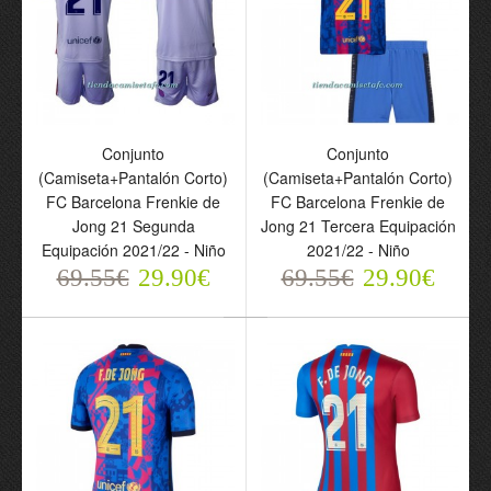
Camiseta de fútbol FC
Conjunto
Barcelona Frenkie de
(Camiseta+Pantalón
Jong 21 Segunda
Corto) FC Barcelona
Equipación 23-24 -
Frenkie de Jong 21
Conjunto
Conjunto
Hombre
Primera Equipación 23-
(Camiseta+Pantalón Corto)
(Camiseta+Pantalón Corto)
69.55€
24 - Niño
29.90€
FC Barcelona Frenkie de
FC Barcelona Frenkie de
69.55€
29.90€
Jong 21 Segunda
Jong 21 Tercera Equipación
Equipación 2021/22 - Niño
2021/22 - Niño
69.55€
29.90€
69.55€
29.90€