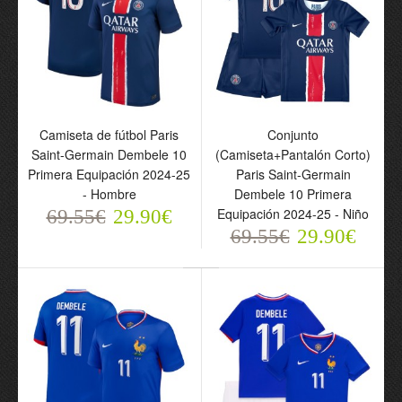
Camiseta de fútbol Paris
Conjunto
Saint-Germain Dembele 10
(Camiseta+Pantalón Corto)
Primera Equipación 2024-25
Paris Saint-Germain
Conjunto Paris Saint-
- Hombre
Dembele 10 Primera
Germain O. Dembele 10
Equipación 2024-25 - Niño
69.55€
29.90€
Primera Equipación
69.55€
29.90€
2025-26 - Niño
69.55€
29.90€