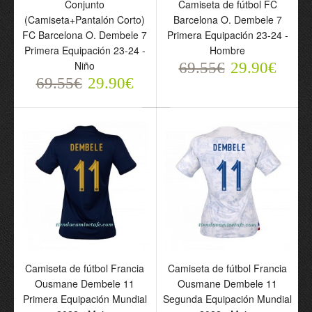
Conjunto
Camiseta de fútbol FC
(Camiseta+Pantalón Corto)
Barcelona O. Dembele 7
FC Barcelona O. Dembele 7
Primera Equipación 23-24 -
Primera Equipación 23-24 -
Hombre
Niño
69.55€
29.90€
69.55€
29.90€
Camiseta de fútbol Paris
Conjunto
Saint-Germain O.
(Camiseta+Pantalón
Dembele 10 Cuarta
Corto) Paris Saint-
Equipación Jordan 23-24
Germain O. Dembele 10
- Hombre
Cuarta Equipación
69.55€
Jordan 23-24 - Niño
29.90€
69.55€
29.90€
Camiseta de fútbol Francia
Camiseta de fútbol Francia
Ousmane Dembele 11
Ousmane Dembele 11
Primera Equipación Mundial
Segunda Equipación Mundial