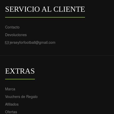
SERVICIO AL CLIENTE
Contacto
Conjunto
Conjunto
(Camiseta+Pantalón
(Camiseta+Pantalón
Devoluciones
Corto) Paris Saint-
Corto) Paris Saint-
jerseyforfootball@gmail.com
Germain Dembele 10
Germain Dembele 10
Primera Equipación 23-
Segunda Equipación 23-
24 - Niño
24 - Niño
69.55€
69.55€
29.90€
29.90€
EXTRAS
Marca
Vouchers de Regalo
Afiliados
Ofertas