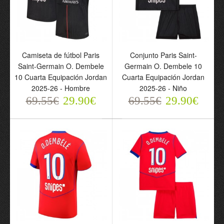
Conjunto Francia O.
Camiseta de fútbol Paris
Conjunto Paris Saint-
Dembele 7 Primera
Saint-Germain O. Dembele
Germain O. Dembele 10
Equipación Mundial 2026
10 Cuarta Equipación Jordan
Cuarta Equipación Jordan
- Niño
2025-26 - Hombre
2025-26 - Niño
69.55€
29.90€
69.55€
29.90€
69.55€
29.90€