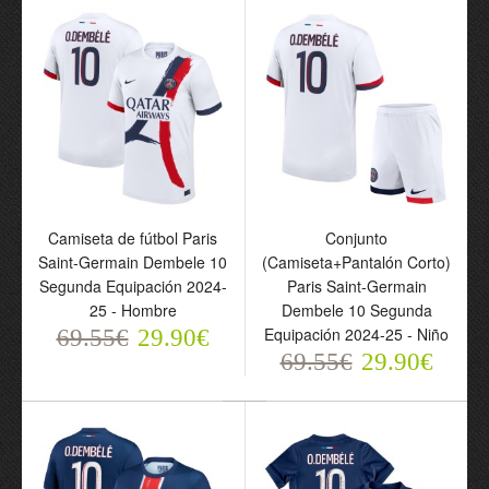
Hombre
69.55€
29.90€
69.55€
29.90€
Camiseta de fútbol Paris
Conjunto
Saint-Germain Dembele 10
(Camiseta+Pantalón Corto)
Segunda Equipación 2024-
Paris Saint-Germain
Camiseta de fútbol Paris
25 - Hombre
Dembele 10 Segunda
Saint-Germain O.
Equipación 2024-25 - Niño
69.55€
29.90€
Dembele 10 Primera
69.55€
29.90€
Equipación 2025-26 -
Hombre
69.55€
29.90€