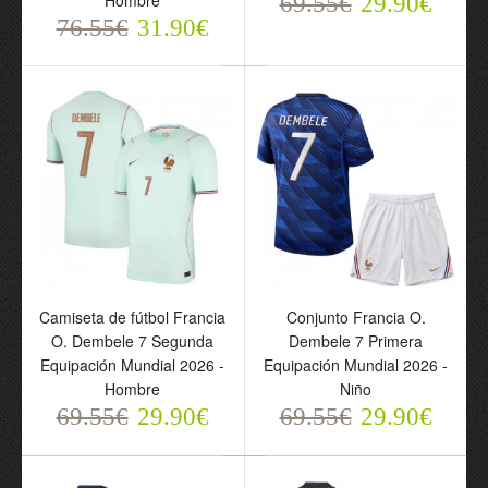
Hombre
69.55€
29.90€
76.55€
31.90€
Camiseta de fútbol Francia
Conjunto Francia O.
Camiseta de fútbol
Conjunto Francia O.
O. Dembele 7 Segunda
Dembele 7 Primera
Manga Larga Paris Saint-
Dembele 7 Segunda
Equipación Mundial 2026 -
Equipación Mundial 2026 -
Germain O. Dembele 10
Equipación Mundial 2026
Hombre
Niño
Primera Equipación
- Niño
69.55€
29.90€
69.55€
29.90€
2026-27 - Hombre
69.55€
29.90€
76.55€
31.90€