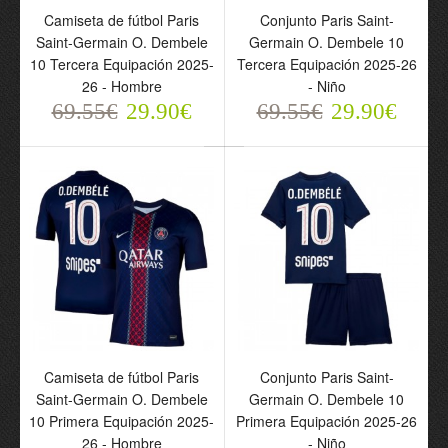
Camiseta de fútbol Paris
Conjunto Paris Saint-
Saint-Germain O. Dembele
Germain O. Dembele 10
Camiseta de fútbol
Camiseta de fútbol Paris
10 Tercera Equipación 2025-
Tercera Equipación 2025-26
Francia O. Dembele 7
Saint-Germain O.
26 - Hombre
- Niño
Primera Equipación
Dembele 10 Night Edition
69.55€
29.90€
69.55€
29.90€
Mundial 2026 - Hombre
2025-26 - Hombre
69.55€
69.55€
29.90€
29.90€
Camiseta de fútbol Paris
Conjunto Paris Saint-
Saint-Germain O. Dembele
Germain O. Dembele 10
Camiseta de fútbol Paris
Conjunto Paris Saint-
10 Primera Equipación 2025-
Primera Equipación 2025-26
Saint-Germain O.
Germain O. Dembele 10
26 - Hombre
- Niño
Dembele 10 Cuarta
Cuarta Equipación