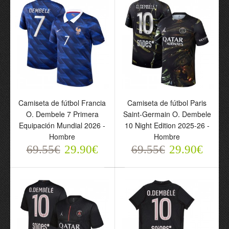
Camiseta de fútbol
Camiseta de fútbol Francia
Camiseta de fútbol Paris
Francia O. Dembele 7
O. Dembele 7 Primera
Saint-Germain O. Dembele
Segunda Equipación
Equipación Mundial 2026 -
10 Night Edition 2025-26 -
Mundial 2026 - Hombre
Hombre
Hombre
69.55€
69.55€
29.90€
69.55€
29.90€
29.90€