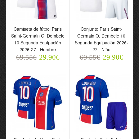
Camiseta de fútbol Paris
Conjunto Paris Saint-
Camiseta de fútbol Paris
Conjunto Paris Saint-
Saint-Germain O.
Germain O. Dembele 10
Saint-Germain O. Dembele
Germain O. Dembele 10
Dembele 10 Segunda
Segunda Equipación
10 Segunda Equipación
Segunda Equipación 2026-
Equipación 2026-27 -
2026-27 - Niño
2026-27 - Hombre
27 - Niño
Hombre
69.55€
29.90€
69.55€
69.55€
29.90€
69.55€
29.90€
29.90€
Camiseta de fútbol Paris
Saint-Germain O.