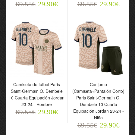
Corto) Paris Saint-
69.55€
29.90€
69.55€
29.90€
Germain Dembele 10
Segunda Equipación
2024-25 - Niño
69.55€
29.90€
Camiseta de fútbol Paris
Conjunto
Saint-Germain O. Dembele
(Camiseta+Pantalón Corto)
10 Cuarta Equipación Jordan
Paris Saint-Germain O.
23-24 - Hombre
Dembele 10 Cuarta
Equipación Jordan 23-24 -
69.55€
29.90€
Niño
Camiseta de fútbol Paris
Conjunto
69.55€
29.90€
Saint-Germain Dembele
(Camiseta+Pantalón