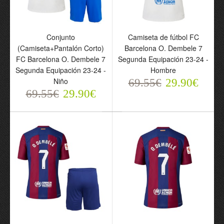
29.90€
Conjunto
Camiseta de fútbol FC
(Camiseta+Pantalón Corto)
Barcelona O. Dembele 7
FC Barcelona O. Dembele 7
Segunda Equipación 23-24 -
Segunda Equipación 23-24 -
Hombre
Niño
69.55€
29.90€
69.55€
29.90€
Camiseta de fútbol
Camiseta de fútbol
Francia Dembele 11
Francia Dembele 11
Primera Equipación Euro
Segunda Equipación
2024 - Mujer
Euro 2024 - Mujer
69.55€
69.55€
29.90€
29.90€