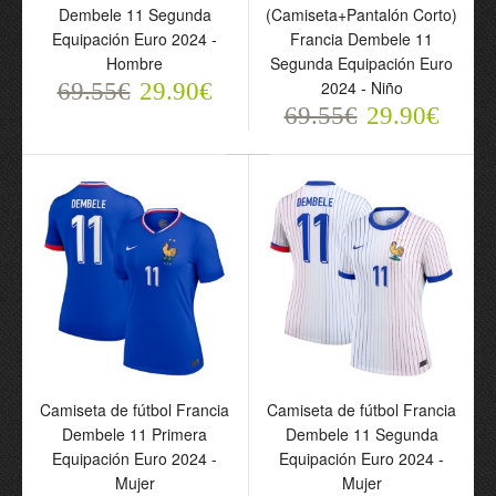
Dembele 11 Segunda
(Camiseta+Pantalón Corto)
Equipación Euro 2024 -
Francia Dembele 11
Hombre
Segunda Equipación Euro
Camiseta de fútbol Paris
2024 - Niño
69.55€
29.90€
Saint-Germain Dembele
10 Segunda Equipación
69.55€
29.90€
2024-25 - Hombre
69.55€
29.90€
Camiseta de fútbol Francia
Camiseta de fútbol Francia
Dembele 11 Primera
Dembele 11 Segunda
Conjunto
Equipación Euro 2024 -
Equipación Euro 2024 -
(Camiseta+Pantalón
Mujer
Mujer