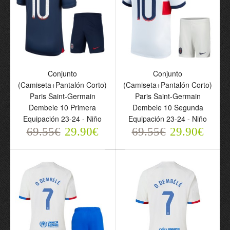
29.90€
69.55€
29.90€
Conjunto
Conjunto
(Camiseta+Pantalón Corto)
(Camiseta+Pantalón Corto)
Paris Saint-Germain
Paris Saint-Germain
Dembele 10 Primera
Dembele 10 Segunda
Equipación 23-24 - Niño
Equipación 23-24 - Niño
69.55€
29.90€
69.55€
29.90€
Camiseta de fútbol
Conjunto
Francia Dembele 11
(Camiseta+Pantalón
Segunda Equipación
Corto) Francia Dembele
Euro 2024 - Hombre
11 Segunda Equipación
69.55€
Euro 2024 - Niño
29.90€
69.55€