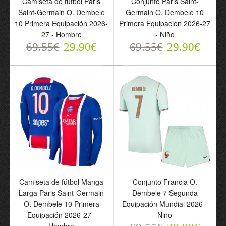
Camiseta de fútbol Paris
Conjunto Paris Saint-
Dembele 10 Primera
Saint-Germain O. Dembele
Germain O. Dembele 10
Equipación 2026-27 -
10 Primera Equipación 2026-
Primera Equipación 2026-27
Hombre
27 - Hombre
- Niño
69.55€
69.55€
29.90€
69.55€
29.90€
29.90€
Conjunto Paris Saint-
Camiseta de fútbol Manga
Conjunto Francia O.
Germain O. Dembele 10
Larga Paris Saint-Germain
Dembele 7 Segunda
Primera Equipación
O. Dembele 10 Primera
Equipación Mundial 2026 -
2026-27 - Niño
Equipación 2026-27 -
Niño
69.55€
29.90€