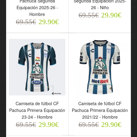
Pachuca Segunda
Segunda Equipación 2025-
Hombre
Equipación 2025-26 -
26 - Niño
69.55€
Hombre
69.55€
29.90€
29.90€
69.55€
29.90€
Conjunto CF Pachuca
Segunda Equipación
Camiseta de fútbol CF
Camiseta de fútbol CF
2025-26 - Niño
Pachuca Primera Equipación
Pachuca Primera Equipación
69.55€
29.90€
23-24 - Hombre
2021/22 - Hombre
69.55€
29.90€
69.55€
29.90€