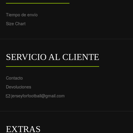
Tiempo de envío
Size Chart
Camiseta de fútbol CF
Pachuca Segunda
Equipación 2020-21 -
Hombre
69.55€
SERVICIO AL CLIENTE
29.90€
Contacto
Devoluciones
jerseyforfootball@gmail.com
EXTRAS