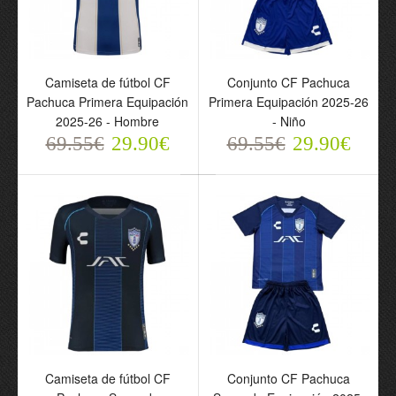
Camiseta de fútbol CF
Conjunto CF Pachuca
Camiseta de fútbol CF
Conjunto CF Pachuca
Pachuca Primera
Primera Equipación
Pachuca Primera Equipación
Primera Equipación 2025-26
Equipación 2025-26 -
2025-26 - Niño
2025-26 - Hombre
- Niño
Hombre
69.55€
29.90€
69.55€
69.55€
29.90€
69.55€
29.90€
29.90€
Camiseta de fútbol CF
Pachuca Segunda
Camiseta de fútbol CF
Conjunto CF Pachuca
Equipación 2025-26 -