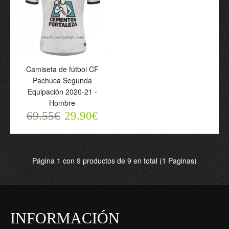
Camiseta de fútbol CF
Camiseta de fútbol CF
Camiseta de fútbol CF
Pachuca Primera
Pachuca Segunda
Pachuca Segunda
Equipación 2020-21 -
Equipación 2021/22 -
Equipación 2020-21 -
Hombre
Hombre
Hombre
69.55€
69.55€
69.55€
29.90€
29.90€
29.90€
Página 1 con 9 productos de 9 en total (1 Paginas)
INFORMACIÓN