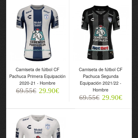
Camiseta de fútbol CF
Camiseta de fútbol CF
Camiseta de fútbol CF
Camiseta de fútbol CF
Pachuca Primera Equipación
Pachuca Segunda
Pachuca Primera
Pachuca Primera
2020-21 - Hombre
Equipación 2021/22 -
Equipación 23-24 -
Equipación 2021/22 -
Hombre
69.55€
29.90€
Hombre
Hombre
69.55€
29.90€
69.55€
69.55€
29.90€
29.90€