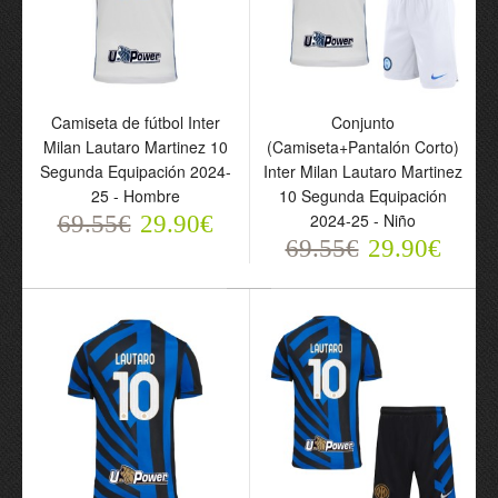
Camiseta de fútbol Inter
Conjunto
Milan Lautaro Martinez 10
(Camiseta+Pantalón Corto)
Camiseta de fútbol Inter
Conjunto
Segunda Equipación 2024-
Inter Milan Lautaro Martinez
Milan Lautaro Martinez
(Camiseta+Pantalón
25 - Hombre
10 Segunda Equipación
10 Tercera Equipación
Corto) Inter Milan Lautaro
2024-25 - Niño
69.55€
2024-25 - Hombre
29.90€
Martinez 10 Tercera
69.55€
Equipación 2024-25 -
69.55€
29.90€
29.90€
Niño
69.55€
29.90€