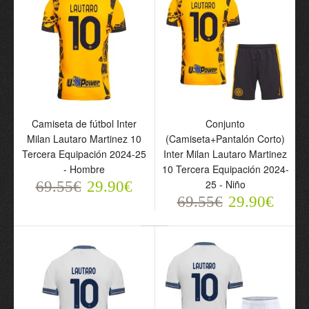
Camiseta de fútbol Inter
Conjunto Inter Milan
Camiseta de fútbol Inter
Conjunto
Milan Lautaro Martinez
Lautaro Martinez 10
Milan Lautaro Martinez 10
(Camiseta+Pantalón Corto)
10 Primera Equipación
Primera Equipación
Tercera Equipación 2024-25
Inter Milan Lautaro Martinez
2025-26 - Hombre
2025-26 - Niño
- Hombre
10 Tercera Equipación 2024-
69.55€
69.55€
25 - Niño
69.55€
29.90€
29.90€
29.90€
69.55€
29.90€