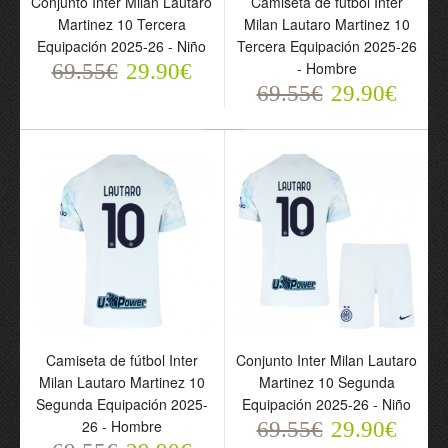
Conjunto Inter Milan Lautaro
Camiseta de fútbol Inter
Tercera Equipación 2025-
Martinez 10 Tercera
Milan Lautaro Martinez 10
26 - Niño
Equipación 2025-26 - Niño
Tercera Equipación 2025-26
69.55€
- Hombre
69.55€
29.90€
29.90€
69.55€
29.90€
Camiseta de fútbol Inter
Milan Lautaro Martinez
Camiseta de fútbol Inter
Conjunto Inter Milan Lautaro
10 Tercera Equipación
Milan Lautaro Martinez 10
Martinez 10 Segunda
2025-26 - Hombre
Segunda Equipación 2025-
Equipación 2025-26 - Niño
69.55€
29.90€
26 - Hombre
69.55€
29.90€