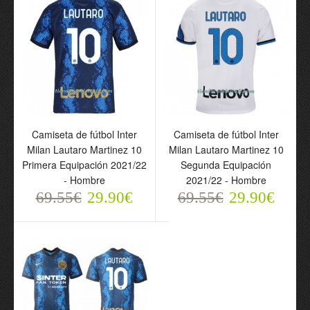
Conjunto
Conjunto
(Camiseta+Pantalón
(Camiseta+Pantalón
Corto) Argentina Lautaro
Corto) Argentina Lautaro
Martinez 22 Primera
Martinez 22 Segunda
Equipación Mundial 2022
Equipación Mundial 2022
- Niño
- Niño
69.55€
69.55€
29.90€
29.90€
Camiseta de fútbol Inter
Camiseta de fútbol Inter
Milan Lautaro Martinez 10
Milan Lautaro Martinez 10
Primera Equipación 2021/22
Segunda Equipación
- Hombre
2021/22 - Hombre
69.55€
29.90€
69.55€
29.90€
Camiseta de fútbol
Camiseta de fútbol
Argentina Lautaro
Argentina Lautaro
Martinez 22 Primera
Martinez 22 Segunda