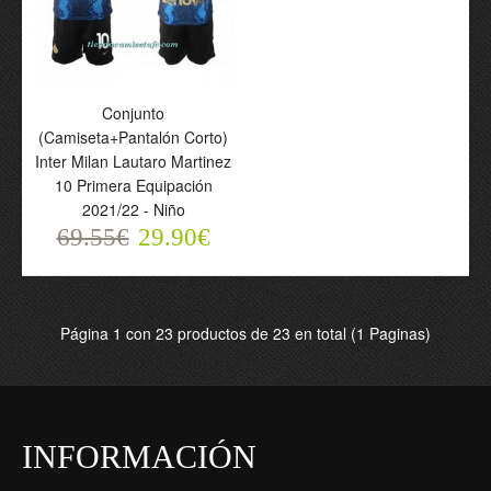
Equipación Mundial 2022
Equipación Mundial 2022
- Hombre
- Hombre
69.55€
69.55€
29.90€
29.90€
Conjunto
(Camiseta+Pantalón Corto)
Inter Milan Lautaro Martinez
10 Primera Equipación
2021/22 - Niño
69.55€
29.90€
Página 1 con 23 productos de 23 en total (1 Paginas)
Camiseta de fútbol Inter
Camiseta de fútbol Inter
Milan Lautaro Martinez
Milan Lautaro Martinez
INFORMACIÓN
10 Primera Equipación
10 Segunda Equipación
2021/22 - Hombre
2021/22 - Hombre