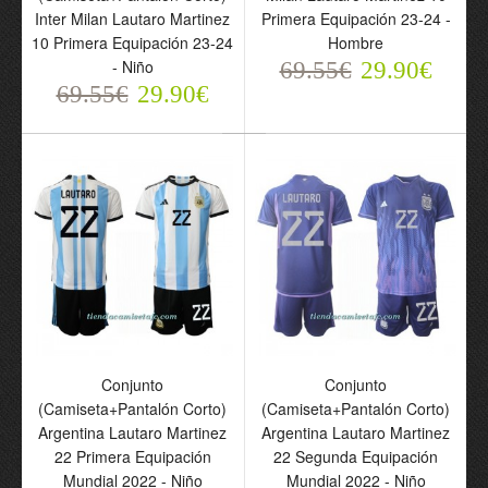
Inter Milan Lautaro Martinez
Primera Equipación 23-24 -
10 Primera Equipación 23-24
Hombre
- Niño
69.55€
29.90€
Camiseta de fútbol Inter
Conjunto
69.55€
29.90€
Milan Lautaro Martinez
(Camiseta+Pantalón
10 Primera Equipación
Corto) Inter Milan Lautaro
2024-25 - Hombre
Martinez 10 Primera
69.55€
Equipación 2024-25 -
29.90€
Niño
69.55€
29.90€
Conjunto
Conjunto
(Camiseta+Pantalón Corto)
(Camiseta+Pantalón Corto)
Argentina Lautaro Martinez
Argentina Lautaro Martinez
22 Primera Equipación
22 Segunda Equipación
Mundial 2022 - Niño
Mundial 2022 - Niño