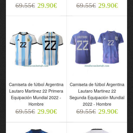
69.55€
29.90€
69.55€
29.90€
Conjunto
Camiseta de fútbol Inter
(Camiseta+Pantalón
Milan Lautaro Martinez
Corto) Inter Milan Lautaro
10 Primera Equipación
Martinez 10 Primera
23-24 - Hombre
Equipación 23-24 - Niño
69.55€
29.90€
69.55€
29.90€
Camiseta de fútbol Argentina
Camiseta de fútbol Argentina
Lautaro Martinez 22 Primera
Lautaro Martinez 22
Equipación Mundial 2022 -
Segunda Equipación Mundial
Hombre
2022 - Hombre
69.55€
29.90€
69.55€
29.90€