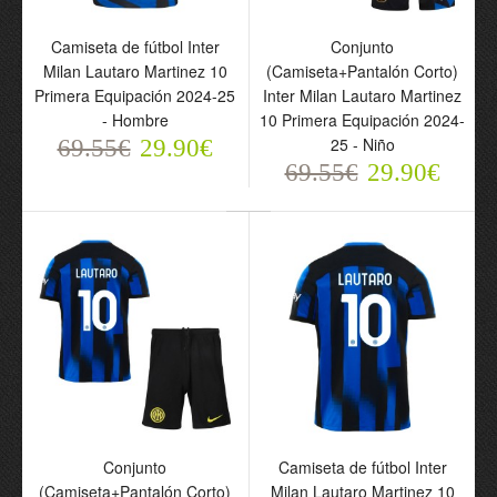
Camiseta de fútbol Inter
Conjunto
Milan Lautaro Martinez 10
(Camiseta+Pantalón Corto)
Camiseta de fútbol Inter
Conjunto
Primera Equipación 2024-25
Inter Milan Lautaro Martinez
Milan Lautaro Martinez
(Camiseta+Pantalón
- Hombre
10 Primera Equipación 2024-
10 Segunda Equipación
Corto) Inter Milan Lautaro
25 - Niño
69.55€
29.90€
2024-25 - Hombre
Martinez 10 Segunda
69.55€
29.90€
69.55€
Equipación 2024-25 -
29.90€
Niño
69.55€
29.90€
Conjunto
Camiseta de fútbol Inter
(Camiseta+Pantalón Corto)
Milan Lautaro Martinez 10