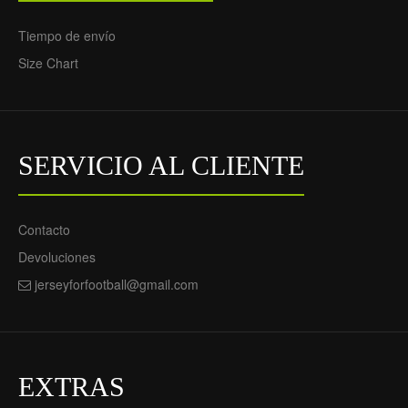
69.55€
69.55€
29.90€
29.90€
Tiempo de envío
Size Chart
SERVICIO AL CLIENTE
Contacto
Conjunto
Devoluciones
(Camiseta+Pantalón
jerseyforfootball@gmail.com
Corto) Inter Milan Lautaro
Martinez 10 Primera
Equipación 2021/22 -
Niño
69.55€
29.90€
EXTRAS