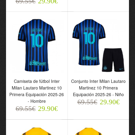
69.55€
29.90€
Camiseta de fútbol Inter
Conjunto Inter Milan Lautaro
Camiseta de fútbol Inter
Conjunto Inter Milan
Milan Lautaro Martinez 10
Martinez 10 Primera
Milan Lautaro Martinez
Lautaro Martinez 10
Primera Equipación 2025-26
Equipación 2025-26 - Niño
10 Segunda Equipación
Segunda Equipación
- Hombre
69.55€
29.90€
2025-26 - Hombre
2025-26 - Niño
69.55€
29.90€
69.55€
69.55€
29.90€
29.90€