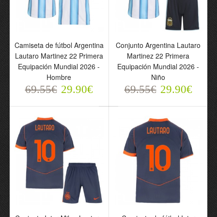
Camiseta de fútbol
Conjunto Argentina
Camiseta de fútbol Argentina
Conjunto Argentina Lautaro
Argentina Lautaro
Lautaro Martinez 22
Lautaro Martinez 22 Primera
Martinez 22 Primera
Martinez 22 Primera
Primera Equipación
Equipación Mundial 2026 -
Equipación Mundial 2026 -
Equipación Mundial 2026
Mundial 2026 - Niño
Hombre
Niño
- Hombre
69.55€
29.90€
69.55€
69.55€
29.90€
69.55€
29.90€
29.90€
Conjunto Inter Milan
Lautaro Martinez 10