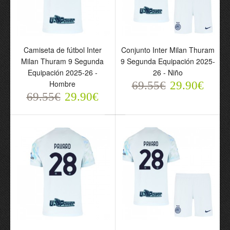
Camiseta de fútbol Inter
Conjunto Inter Milan Thuram
Milan Thuram 9 Segunda
9 Segunda Equipación 2025-
Camiseta de fútbol Inter
Camiseta de fútbol Inter
Equipación 2025-26 -
26 - Niño
Milan Bastoni 95 Tercera
Milan Barella 23 Tercera
Hombre
69.55€
29.90€
Equipación 2025-26 -
Equipación 2025-26 -
69.55€
29.90€
Hombre
Hombre
69.55€
69.55€
29.90€
29.90€