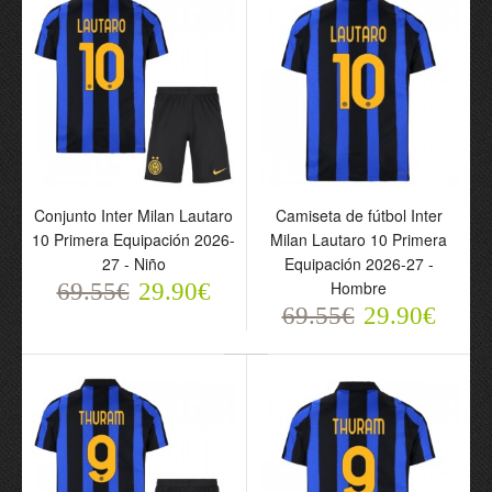
Conjunto Inter Milan Lautaro
Camiseta de fútbol Inter
Conjunto Inter Milan
Camiseta de fútbol Inter
10 Primera Equipación 2026-
Milan Lautaro 10 Primera
Primera Equipación
Milan Primera Equipación
27 - Niño
Equipación 2026-27 -
2026-27 - Niño
2026-27 - Hombre
Hombre
69.55€
29.90€
69.55€
69.55€
69.55€
29.90€
29.90€
29.90€