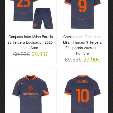
Camiseta de fútbol Inter
Conjunto Inter Milan
Milan Special 2025-26 -
Tercera Equipación 2025-
Hombre
26 - Niño
69.55€
69.55€
29.90€
29.90€
Conjunto Inter Milan Barella
Camiseta de fútbol Inter
23 Tercera Equipación 2025-
Milan Thuram 9 Tercera
26 - Niño
Equipación 2025-26 -
Hombre
69.55€
29.90€
69.55€
29.90€
Conjunto Inter Milan
Conjunto Inter Milan
Lautaro Martinez 10
Bastoni 95 Tercera