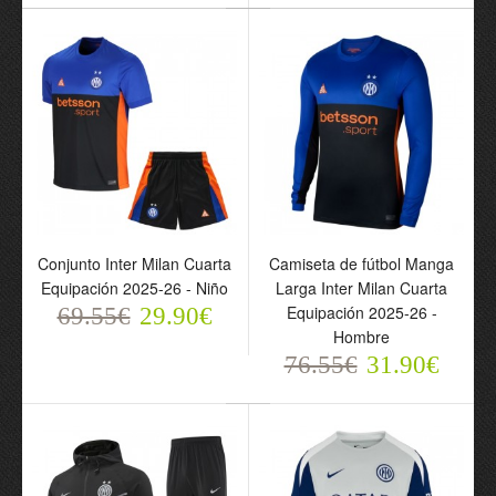
Camiseta de fútbol Inter
Camiseta de fútbol Inter
Milan Primera Equipación
Milan Pre-Match 2025-26
2026-27 - Mujer
- Hombre
69.55€
69.55€
29.90€
29.90€
Conjunto Inter Milan Cuarta
Camiseta de fútbol Manga
Equipación 2025-26 - Niño
Larga Inter Milan Cuarta
Equipación 2025-26 -
69.55€
29.90€
Hombre
76.55€
31.90€
Camiseta de fútbol
Camiseta de fútbol Inter
Portero Manga Larga
Milan Cuarta Equipación
Inter Milan 2025-26 -
2025-26 - Hombre
Hombre
69.55€
29.90€
76.55€
31.90€