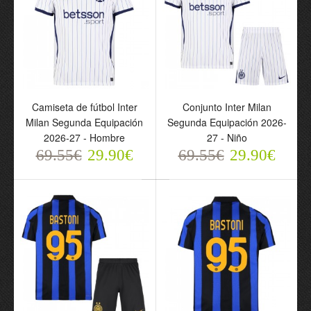
Camiseta de fútbol Inter
Conjunto Inter Milan
Camiseta de fútbol Inter
Conjunto Inter Milan
Milan Segunda
Segunda Equipación
Milan Segunda Equipación
Segunda Equipación 2026-
Equipación 2026-27 -
2026-27 - Niño
2026-27 - Hombre
27 - Niño
Hombre
69.55€
29.90€
69.55€
69.55€
29.90€
69.55€
29.90€
29.90€