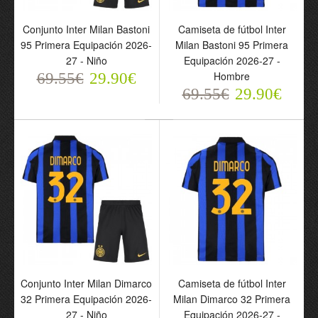
Conjunto Inter Milan
Bastoni 95 Primera
Conjunto Inter Milan Bastoni
Camiseta de fútbol Inter
Equipación 2026-27 -
95 Primera Equipación 2026-
Milan Bastoni 95 Primera
Niño
27 - Niño
Equipación 2026-27 -
69.55€
Hombre
69.55€
29.90€
29.90€
69.55€
29.90€
Camiseta de fútbol Inter
Milan Bastoni 95 Primera
Conjunto Inter Milan Dimarco
Camiseta de fútbol Inter
Equipación 2026-27 -
32 Primera Equipación 2026-
Milan Dimarco 32 Primera
Hombre
27 - Niño
Equipación 2026-27 -