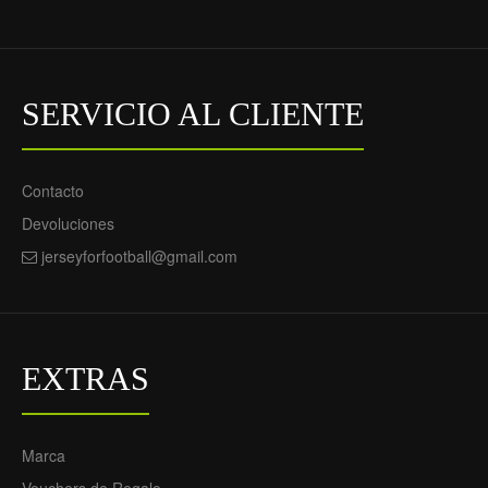
Equipación 2025-26 -
Equipación 2025-26 -
Hombre
Niño
69.55€
69.55€
29.90€
29.90€
SERVICIO AL CLIENTE
Contacto
Devoluciones
jerseyforfootball@gmail.com
Camiseta de fútbol Inter
Conjunto Inter Milan
Milan Pavard 28 Segunda
Pavard 28 Segunda
EXTRAS
Equipación 2025-26 -
Equipación 2025-26 -
Hombre
Niño
69.55€
69.55€
29.90€
29.90€
Marca