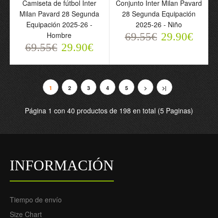
Camiseta de fútbol Inter
Conjunto Inter Milan Pavard
Conjunto Portero Inter
Conjunto Portero Inter
Milan Pavard 28 Segunda
28 Segunda Equipación
Milan 2025-26 Naranja -
Milan 2025-26 Amarilla -
Equipación 2025-26 -
2025-26 - Niño
Niño
Niño
Hombre
69.55€
29.90€
69.55€
69.55€
69.55€
29.90€
29.90€
29.90€
1
2
3
4
5
>
>|
Página 1 con 40 productos de 198 en total (5 Paginas)
INFORMACIÓN
Camiseta de fútbol Inter
Conjunto Inter Milan
Tiempo de envío
Milan Thuram 9 Segunda
Thuram 9 Segunda
Size Chart