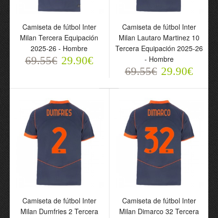
Tercera Equipación 2025-
Equipación 2025-26 -
26 - Niño
Niño
69.55€
69.55€
Camiseta de fútbol Inter
Camiseta de fútbol Inter
29.90€
29.90€
Milan Tercera Equipación
Milan Lautaro Martinez 10
2025-26 - Hombre
Tercera Equipación 2025-26
- Hombre
69.55€
29.90€
69.55€
29.90€
Conjunto Inter Milan
Camiseta de fútbol Inter
Barella 23 Tercera
Milan Thuram 9 Tercera
Equipación 2025-26 -
Equipación 2025-26 -
Niño
Hombre
69.55€
69.55€
29.90€
29.90€
Camiseta de fútbol Inter
Camiseta de fútbol Inter
Milan Dumfries 2 Tercera
Milan Dimarco 32 Tercera