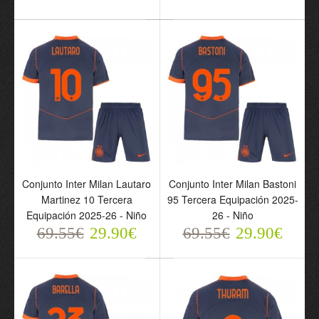
Camiseta De
Camiseta de fútbol Inter
Entrenamiento Inter Milan
Milan x Snake Special
2025-26 - Niño
2025-26 - Hombre
69.55€
69.55€
29.90€
29.90€
Conjunto Inter Milan Lautaro
Conjunto Inter Milan Bastoni
Martinez 10 Tercera
95 Tercera Equipación 2025-
Equipación 2025-26 - Niño
26 - Niño
69.55€
29.90€
69.55€
29.90€