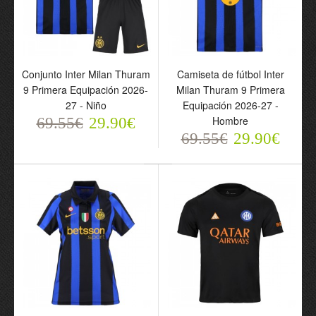
Conjunto Inter Milan Thuram
Camiseta de fútbol Inter
9 Primera Equipación 2026-
Milan Thuram 9 Primera
27 - Niño
Equipación 2026-27 -
Conjunto Inter Milan
Camiseta de fútbol Inter
Hombre
69.55€
Lautaro 10 Primera
29.90€
Milan Lautaro 10 Primera
Equipación 2026-27 -
Equipación 2026-27 -
69.55€
29.90€
Niño
Hombre
69.55€
69.55€
29.90€
29.90€