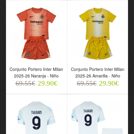
Camiseta de fútbol Inter
Camiseta de fútbol Inter
Milan Dumfries 2 Tercera
Milan Dimarco 32 Tercera
Equipación 2025-26 -
Equipación 2025-26 -
Hombre
Hombre
Conjunto Portero Inter Milan
Conjunto Portero Inter Milan
69.55€
69.55€
2025-26 Naranja - Niño
2025-26 Amarilla - Niño
29.90€
29.90€
69.55€
29.90€
69.55€
29.90€