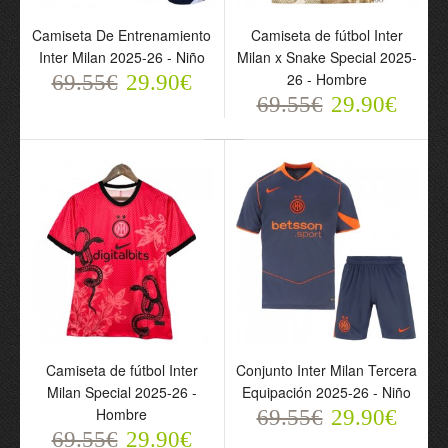
Camiseta De Entrenamiento
Camiseta de fútbol Inter
Inter Milan 2025-26 - Niño
Milan x Snake Special 2025-
26 - Hombre
69.55€
29.90€
69.55€
29.90€
Chaqueta De
Camiseta De
Entrenamiento Con
Entrenamiento Inter Milan
Capucha Inter Milan
2025-26 - Hombre
2025-26 Negra - Hombre
69.55€
29.90€
112.88€
64.85€
Camiseta de fútbol Inter
Conjunto Inter Milan Tercera
Milan Special 2025-26 -
Equipación 2025-26 - Niño
Hombre
69.55€
29.90€
69.55€
29.90€