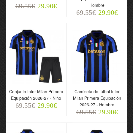
69.55€
29.90€
Hombre
69.55€
29.90€
69.55€
29.90€
Conjunto Inter Milan Primera
Camiseta de fútbol Inter
Conjunto Inter Milan
Camiseta de fútbol Inter
Equipación 2026-27 - Niño
Milan Primera Equipación
Dimarco 32 Primera
Milan Dimarco 32
2026-27 - Hombre
69.55€
29.90€
Equipación 2026-27 -
Primera Equipación
69.55€
29.90€
Niño
2026-27 - Hombre
69.55€
69.55€
29.90€
29.90€