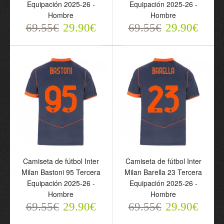
Equipación 2025-26 -
Equipación 2025-26 -
Hombre
Hombre
69.55€
29.90€
69.55€
29.90€
Camiseta de fútbol Inter
Camiseta de fútbol Inter
Milan Tercera Equipación
Milan Lautaro Martinez
2025-26 - Hombre
10 Tercera Equipación
Camiseta de fútbol Inter
Camiseta de fútbol Inter
69.55€
2025-26 - Hombre
29.90€
Milan Bastoni 95 Tercera
Milan Barella 23 Tercera
69.55€
29.90€
Equipación 2025-26 -
Equipación 2025-26 -
Hombre
Hombre
69.55€
29.90€
69.55€
29.90€