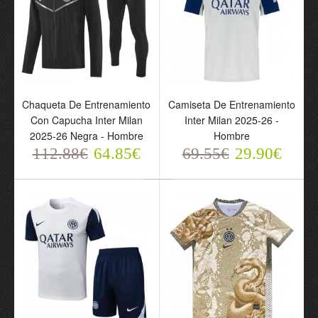
Chaqueta De Entrenamiento
Camiseta De Entrenamiento
Con Capucha Inter Milan
Inter Milan 2025-26 -
2025-26 Negra - Hombre
Hombre
112.88€
64.85€
69.55€
29.90€
Conjunto Inter Milan
Camiseta de fútbol
Cuarta Equipación 2025-
Manga Larga Inter Milan
26 - Niño
Cuarta Equipación 2025-
69.55€
26 - Hombre
29.90€
76.55€
31.90€