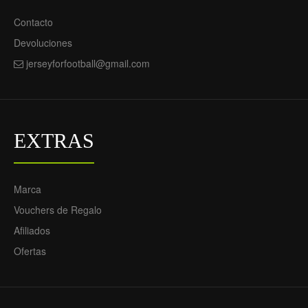
Argelia Primera
Argelia Segunda
Equipación 2022 -
Equipación 2022 -
Contacto
Hombre
Hombre
Devoluciones
69.55€
69.55€
29.90€
29.90€
jerseyforfootball@gmail.com
EXTRAS
Marca
Vouchers de Regalo
Afiliados
Ofertas