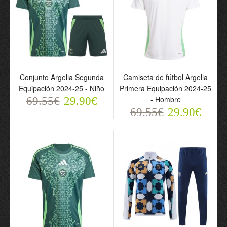
Conjunto Argelia Segunda
Camiseta de fútbol Argelia
Equipación 2024-25 - Niño
Primera Equipación 2024-25
Conjunto Argelia Primera
- Hombre
69.55€
29.90€
Equipación 2024-25 -
69.55€
29.90€
Niño
69.55€
29.90€