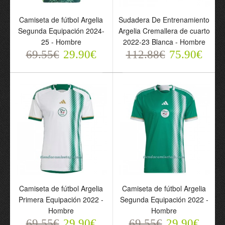
Camiseta de fútbol Argelia
Sudadera De Entrenamiento
Segunda Equipación 2024-
Argelia Cremallera de cuarto
25 - Hombre
2022-23 Blanca - Hombre
69.55€
29.90€
112.88€
75.90€
Conjunto Argelia
Camiseta de fútbol
Segunda Equipación
Argelia Primera
2024-25 - Niño
Equipación 2024-25 -
69.55€
Hombre
29.90€
69.55€
29.90€
Camiseta de fútbol Argelia
Camiseta de fútbol Argelia
Primera Equipación 2022 -
Segunda Equipación 2022 -
Hombre
Hombre
69.55€
29.90€
69.55€
29.90€