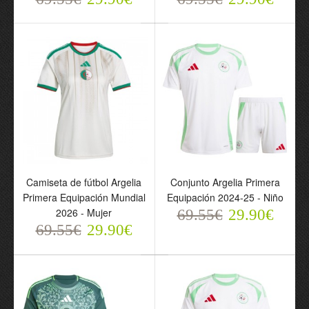
Equipación Mundial 2026
- Niño
- Hombre
69.55€
29.90€
69.55€
29.90€
Camiseta de fútbol Argelia
Conjunto Argelia Primera
Primera Equipación Mundial
Equipación 2024-25 - Niño
Camiseta de fútbol
2026 - Mujer
69.55€
29.90€
Argelia Primera
69.55€
29.90€
Equipación Mundial 2026
- Mujer
69.55€
29.90€