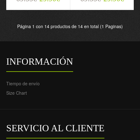
Camiseta de fútbol
Sudadera De
Argelia Segunda
Entrenamiento Argelia
Equipación 2024-25 -
Cremallera de cuarto
Página 1 con 14 productos de 14 en total (1 Paginas)
Hombre
2022-23 Blanca - Hombre
69.55€
112.88€
29.90€
75.90€
INFORMACIÓN
Tiempo de envío
Size Chart
SERVICIO AL CLIENTE
Camiseta de fútbol
Camiseta de fútbol