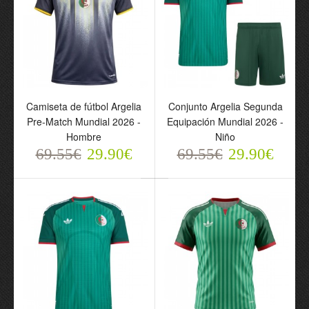
Camiseta de fútbol
Conjunto Argelia
Camiseta de fútbol Argelia
Conjunto Argelia Segunda
Argelia Pre-Match
Segunda Equipación
Pre-Match Mundial 2026 -
Equipación Mundial 2026 -
Mundial 2026 - Hombre
Mundial 2026 - Niño
Hombre
Niño
69.55€
69.55€
29.90€
29.90€
69.55€
29.90€
69.55€
29.90€