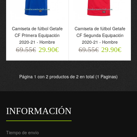
Camiseta de fútbol
Camiseta de fútbol
Camiseta de fútbol Getafe
Camiseta de fútbol Getafe
Getafe CF Primera
Getafe CF Segunda
CF Primera Equipación
CF Segunda Equipación
Equipación 2020-21 -
Equipación 2020-21 -
2020-21 - Hombre
2020-21 - Hombre
Hombre
Hombre
69.55€
69.55€
29.90€
69.55€
69.55€
29.90€
29.90€
29.90€
Página 1 con 2 productos de 2 en total (1 Paginas)
INFORMACIÓN
Tiempo de envío