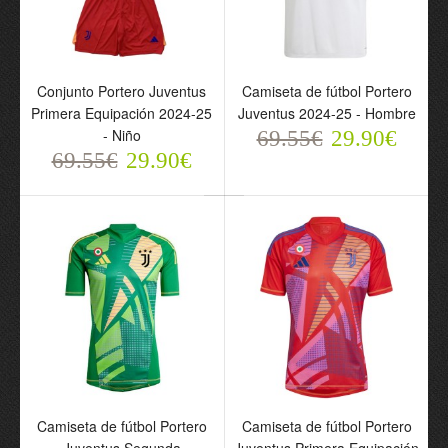
Conjunto Portero Juventus
Camiseta de fútbol Portero
Primera Equipación 2024-25
Juventus 2024-25 - Hombre
Conjunto Portero
- Niño
69.55€
29.90€
Juventus 2025-26 - Niño
69.55€
29.90€
69.55€
29.90€
Camiseta de fútbol Portero
Camiseta de fútbol Portero