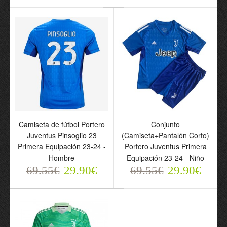
69.55€
29.90€
Camiseta de fútbol Portero
Conjunto
Juventus Pinsoglio 23
(Camiseta+Pantalón Corto)
Camiseta de fútbol
Primera Equipación 23-24 -
Portero Juventus Primera
Portero Juventus Primera
Hombre
Equipación 23-24 - Niño
Equipación 2024-25 -
69.55€
29.90€
69.55€
29.90€
Hombre
69.55€
29.90€