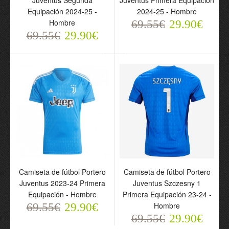
Juventus Segunda
Juventus Primera Equipación
Equipación 2024-25 -
2024-25 - Hombre
Hombre
Conjunto Portero
69.55€
Camiseta de fútbol
29.90€
69.55€
Juventus Primera
29.90€
Portero Juventus 2024-
Equipación 2024-25 -
25 - Hombre
Niño
69.55€
29.90€
69.55€
29.90€
Camiseta de fútbol Portero
Camiseta de fútbol Portero
Juventus 2023-24 Primera
Juventus Szczesny 1
Camiseta de fútbol
Equipación - Hombre
Primera Equipación 23-24 -
Portero Juventus
Hombre
69.55€
29.90€
Segunda Equipación
69.55€
29.90€
2024-25 - Hombre