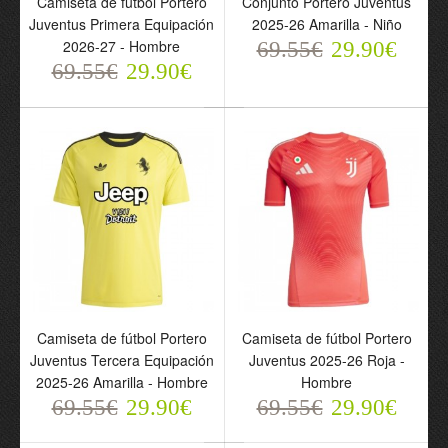
Camiseta de fútbol Portero
Conjunto Portero Juventus
Equipación 2026-27 -
Amarilla - Niño
Juventus Primera Equipación
2025-26 Amarilla - Niño
Hombre
69.55€
2026-27 - Hombre
69.55€
29.90€
29.90€
69.55€
69.55€
29.90€
29.90€
Camiseta de fútbol Portero
Camiseta de fútbol Portero
Juventus Tercera Equipación
Juventus 2025-26 Roja -
Camiseta de fútbol
Camiseta de fútbol
2025-26 Amarilla - Hombre
Hombre
Portero Juventus Tercera
Portero Juventus 2025-
69.55€
29.90€
69.55€
29.90€
Equipación 2025-26
26 Roja - Hombre
Amarilla - Hombre