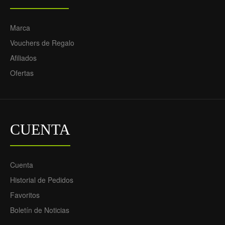
Marca
Vouchers de Regalo
Afiliados
Camiseta de fútbol
Ofertas
Portero Juventus Primera
Equipación 2021/22 -
Hombre
69.55€
29.90€
CUENTA
Cuenta
Historial de Pedidos
Favoritos
Boletín de Noticias