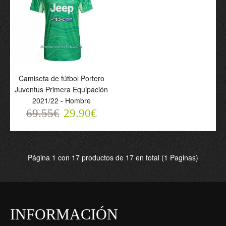
Camiseta de fútbol Portero
Juventus Primera Equipación
2021/22 - Hombre
69.55€
29.90€
Camiseta de fútbol
Camiseta de fútbol
Portero Juventus 2023-
Portero Juventus
24 Primera Equipación -
Szczesny 1 Primera
Hombre
Equipación 23-24 -
Página 1 con 17 productos de 17 en total (1 Paginas)
69.55€
Hombre
29.90€
69.55€
29.90€
INFORMACIÓN