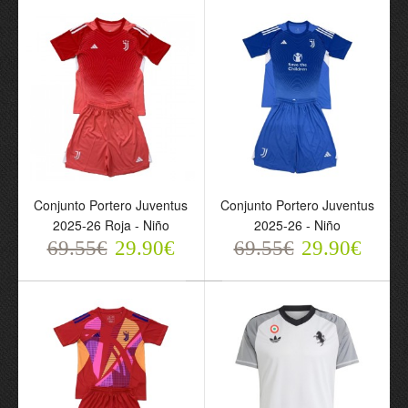
69.55€
29.90€
69.55€
29.90€
Conjunto Portero Juventus
Conjunto Portero Juventus
2025-26 Roja - Niño
2025-26 - Niño
Conjunto Portero
69.55€
29.90€
69.55€
29.90€
Juventus 2025-26 Roja -
Niño
69.55€
29.90€