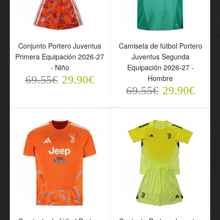
Conjunto Portero
Camiseta de fútbol
Conjunto Portero Juventus
Camiseta de fútbol Portero
Juventus Primera
Portero Juventus
Primera Equipación 2026-27
Juventus Segunda
Equipación 2026-27 -
Segunda Equipación
- Niño
Equipación 2026-27 -
Niño
2026-27 - Hombre
Hombre
69.55€
69.55€
29.90€
69.55€
29.90€
29.90€
69.55€
29.90€
Camiseta de fútbol
Conjunto Portero
Portero Juventus Primera
Juventus 2025-26