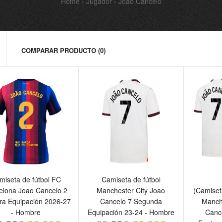
Home
Jugador
Joao Cancelo
COMPARAR PRODUCTO (0)
amiseta de fútbol FC
Camiseta de fútbol
Conjun
miseta de fútbol FC
Camiseta de fútbol
arcelona Joao Cancelo 2
Manchester City Joao
(Camis
elona Joao Cancelo 2
Manchester City Joao
(Camiset
rimera Equipación 2026-
Cancelo 7 Segunda
Manche
ra Equipación 2026-27
Cancelo 7 Segunda
Manch
7 - Hombre
Equipación 23-24 - Hombre
Cancel
- Hombre
Equipación 23-24 - Hombre
Canc
Equipac