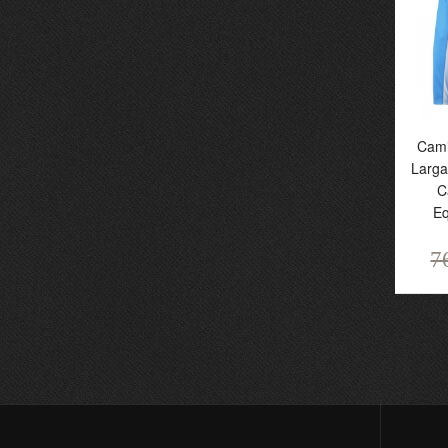
6
Cami
Larga
C
Eq
7
C
L
J
Eq
H