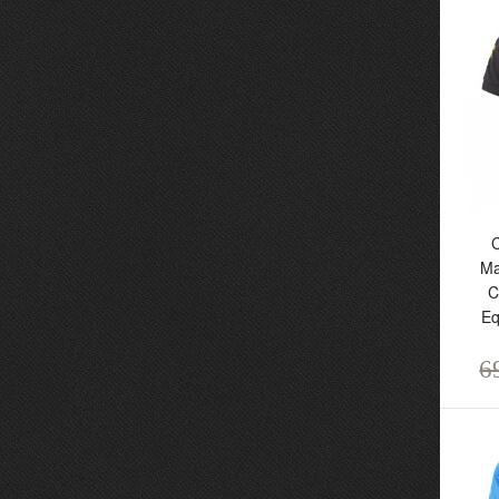
7
C
Ma
C
Eq
6
Ca
M
C
E
H