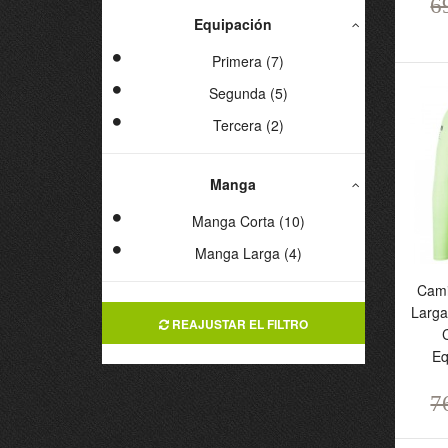
6
6
Equipación
Primera (7)
Segunda (5)
Tercera (2)
Manga
Manga Corta (10)
Manga Larga (4)
Cami
Larga
REAJUSTAR EL FILTRO
C
Eq
L
J
7
E
H