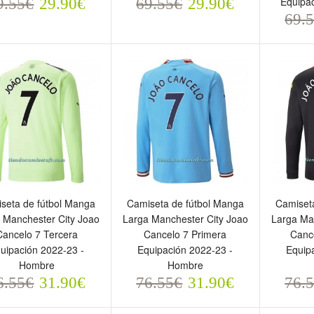
9.55€
69.55€
Equipac
9.55€
29.90€
69.55€
29.90€
29.90€
29.90€
69.5
69.
seta de fútbol Manga
Camiseta de fútbol Manga
Camiset
 Manchester City Joao
Larga Manchester City Joao
Larga Ma
Cancelo 7 Tercera
Cancelo 7 Primera
Canc
amiseta de fútbol Manga
Camiseta de fútbol Manga
Camise
uipación 2022-23 -
Equipación 2022-23 -
Equip
arga Manchester City
Larga Manchester City
Larga 
Hombre
Hombre
oao Cancelo 7 Tercera
Joao Cancelo 7 Primera
Joao C
6.55€
31.90€
76.55€
31.90€
76.
quipación 2022-23 -
Equipación 2022-23 -
Equipac
ombre
Hombre
Hombr