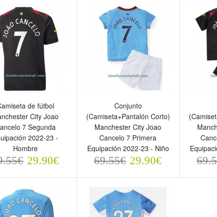
6.55€
76.55€
76.5
31.90€
31.90€
amiseta de fútbol
Conjunto
nchester City Joao
(Camiseta+Pantalón Corto)
(Camiset
ancelo 7 Segunda
Manchester City Joao
Manch
uipación 2022-23 -
Cancelo 7 Primera
Canc
Hombre
Equipación 2022-23 - Niño
Equipaci
9.55€
29.90€
69.55€
29.90€
69.
miseta de fútbol
Conjunto
Conjun
anchester City Joao
(Camiseta+Pantalón Corto)
(Camis
ancelo 7 Segunda
Manchester City Joao
Manche
quipación 2022-23 -
Cancelo 7 Primera
Cancel
ombre
Equipación 2022-23 - Niño
Equipac