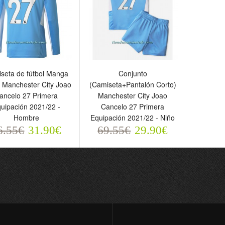
9.55€
69.55€
69.5
29.90€
29.90€
seta de fútbol Manga
Conjunto
 Manchester City Joao
(Camiseta+Pantalón Corto)
ancelo 27 Primera
Manchester City Joao
uipación 2021/22 -
Cancelo 27 Primera
Hombre
Equipación 2021/22 - Niño
6.55€
31.90€
69.55€
29.90€
amiseta de fútbol Manga
Conjunto
arga Manchester City
(Camiseta+Pantalón Corto)
oao Cancelo 27 Primera
Manchester City Joao
uipación 2021/22 -
Cancelo 27 Primera
ombre
Equipación 2021/22 - Niño