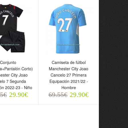
5€
69.55€
31.90€
29.90€
Conjunto
Camiseta de fútbol
a+Pantalón Corto)
Manchester City Joao
ester City Joao
Cancelo 27 Primera
elo 7 Segunda
Equipación 2021/22 -
ón 2022-23 - Niño
Hombre
55€
29.90€
69.55€
29.90€
to
Camiseta de fútbol
eta+Pantalón Corto)
Manchester City Joao
ster City Joao
Cancelo 27 Primera
o 7 Segunda
Equipación 2021/22 -
ión 2022-23 - Niño
Hombre