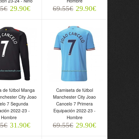
ión 23-24 - Niño
Hombre
5€
69.55€
55€
29.90€
69.55€
29.90€
29.90€
29.90€
a de fútbol Manga
Camiseta de fútbol
nchester City Joao
Manchester City Joao
elo 7 Segunda
Cancelo 7 Primera
ta de fútbol Manga
Camiseta de fútbol
ación 2022-23 -
Equipación 2022-23 -
Manchester City
Manchester City Joao
Hombre
Hombre
ancelo 7 Segunda
Cancelo 7 Primera
55€
31.90€
69.55€
29.90€
ión 2022-23 -
Equipación 2022-23 -
e
Hombre