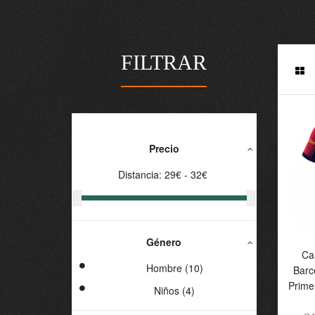
FILTRAR
Precio
Distancia:
29
€ -
32
€
Género
C
Ca
B
Hombre (10)
Barc
P
Prime
Niños (4)
2