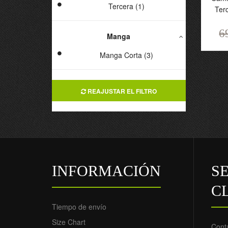
Tercera (1)
T
Ter
2
6
6
Manga
Manga Corta (3)
REAJUSTAR EL FILTRO
INFORMACIÓN
SE
C
Tiempo de envío
Size Chart
Cont