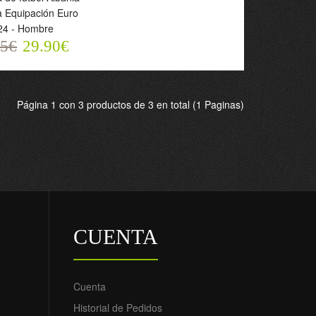
a Equipación Euro
 Equipación Euro
 Hombre
24 - Hombre
5€
55€
29.90€
29.90€
Página 1 con 3 productos de 3 en total (1 Paginas)
CUENTA
Cuenta
Historial de Pedidos