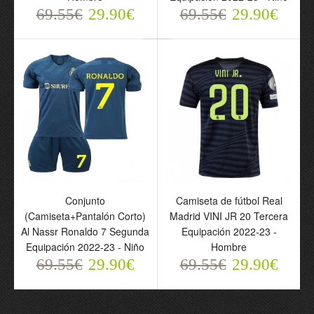
69.55€
29.90€
69.55€
29.90€
Conjunto
Camiseta de fútbol Real
(Camiseta+Pantalón Corto)
Madrid VINI JR 20 Tercera
Al Nassr Ronaldo 7 Segunda
Equipación 2022-23 -
Equipación 2022-23 - Niño
Hombre
69.55€
29.90€
69.55€
29.90€